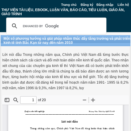
Trang chủ
Đăng ký
Đăng nhập
Liên hệ
THƯ VIỆN TÀI LIỆU, EBOOK, LUẬN VĂN, BÁO CÁO, TIỂU LUẬN, GIÁO ÁN,
GIÁO TRÌNH
Một số phương hướng và giải pháp nhằm thúc đẩy tăng trưởng và phát triển
kinh tế tỉnh Bắc Kạn từ nay đến năm 2010
Lời nói đầu Trong những năm qua, Chính phủ Việt Nam đã từng bước thực
hiện chính sách cải cách và đổi mới toàn diện nền kinh tế quốc dân. Theo nhận
xét chung của các chuyên gia kinh tế thì Việt Nam đã có bước phát triển khởi
đầu tốt đẹp, thành công lớn nhất là chúng ta đã bảo đảm được an ninh lương
thực, từng bước hội nhập vào kinh tế khu vực và thế giới. Tốc độ tăng trưởng
bình quân đạt được rất đáng kể trong kế hoạch năm năm 1991- 1995 là 8,2%
một năm, năm 1996 là 9,3%, năm 1997 là 8,2%, tuy