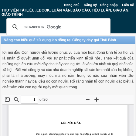
Trang chủ
Đăng ký
Đăng nhập
Liên hệ
THƯ VIỆN TÀI LIỆU, EBOOK, LUẬN VĂN, BÁO CÁO, TIỂU LUẬN, GIÁO ÁN,
GIÁO TRÌNH
Nâng cao hiệu quả sử dụng lao động tại Công ty đay gai Thái Bình
lời nói đầu Con người -đối tượng phục vụ của mọi hoạt động kinh tế xã hội và
là nhân tố quyết định đối với sự phát triển kinh tế xã hội . Theo kết quả của
những nghiên cứu mới đây cho thấy con người là vốn lớn nhất và quý nhất của
xã hội . Đối với công ty và các nhà doanh nghiệp tài sản lớn nhất của họ không
phải là nhà xưởng, máy móc mà nó nằm trong vỏ não của nhân viên .Sự
nghiệp thành hay bại đều do con người. Rõ ràng nhân tố con người đặc biệt là
chất xám của con người ngày một quan trọng