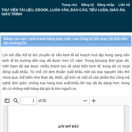
Trang chủ
Đăng ký
Đăng nhập
Liên hệ
THƯ VIỆN TÀI LIỆU, EBOOK, LUẬN VĂN, BÁO CÁO, TIỂU LUẬN, GIÁO ÁN,
GIÁO TRÌNH
Nâng cao sức cạnh tranh hàng may mặc của Công ty Dệt may Hà Nội trên
thị trường EU
Lời mở đầu Kể từ khi chuyển từ nền kinh tế kế hoạch hoá tập trung sang nền
kinh tế thị trường đến nay đã được hơn 15 năm. Trong khoảng thời gian đó,
Việt Nam đã đạt được nhiều thành tựu về phát triển kinh tế, trong đó có hoạt
động xuất khẩu. Từ chỗ chỉ đơn thuần xuất khẩu một vài loại nguyên liệu thô
chưa qua chế biến như than đá, thiếc, gỗ tròn và một số sản phẩm thủ công mỹ
nghệ đơn giản, chủng loại hàng hoá xuất khẩu tới nay đã đa dạng hơn, trong
đó có những mặt hàng đạt giá trị kim ngạch xu