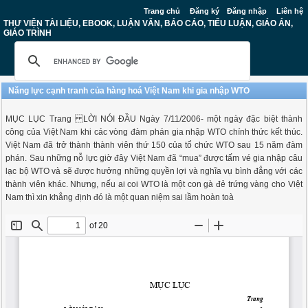
Trang chủ
Đăng ký
Đăng nhập
Liên hệ
THƯ VIỆN TÀI LIỆU, EBOOK, LUẬN VĂN, BÁO CÁO, TIỂU LUẬN, GIÁO ÁN,
GIÁO TRÌNH
Năng lực cạnh tranh của hàng hoá Việt Nam khi gia nhập WTO
MỤC LỤC Trang LỜI NÓI ĐẦU Ngày 7/11/2006- một ngày đặc biệt thành
công của Việt Nam khi các vòng đàm phán gia nhập WTO chính thức kết thúc.
Việt Nam đã trở thành thành viên thứ 150 của tổ chức WTO sau 15 năm đàm
phán. Sau những nỗ lực giờ đây Việt Nam đã “mua” được tấm vé gia nhập câu
lạc bộ WTO và sẽ được hưởng những quyền lợi và nghĩa vụ bình đẳng với các
thành viên khác. Nhưng, nếu ai coi WTO là một con gà đẻ trứng vàng cho Việt
Nam thì xin khẳng định đó là một quan niệm sai lầm hoàn toà