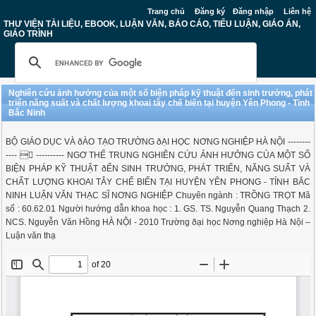
Trang chủ
Đăng ký
Đăng nhập
Liên hệ
THƯ VIỆN TÀI LIỆU, EBOOK, LUẬN VĂN, BÁO CÁO, TIỂU LUẬN, GIÁO ÁN,
GIÁO TRÌNH
Nghiên cứu ảnh hưởng của một số biện pháp kỹ thuật đến sinh trưởng, phát
triển năng suất và chất lượng khoai tây chế biến tại huyện Yên Phong - Tỉnh
Bắc Ninh
BỘ GIÁO DỤC VÀ ðÀO TẠO TRƯỜNG ðẠI HỌC NƠNG NGHIỆP HÀ NỘI --------
----  ---------- NGƠ THẾ TRUNG NGHIÊN CỨU ẢNH HƯỞNG CỦA MỘT SỐ
BIỆN PHÁP KỸ THUẬT ðẾN SINH TRƯỞNG, PHÁT TRIỂN, NĂNG SUẤT VÀ
CHẤT LƯỢNG KHOAI TÂY CHẾ BIẾN TẠI HUYỆN YÊN PHONG - TỈNH BẮC
NINH LUẬN VĂN THẠC SĨ NƠNG NGHIỆP Chuyên ngành : TRỒNG TRỌT Mã
số : 60.62.01 Người hướng dẫn khoa học : 1. GS. TS. Nguyễn Quang Thạch 2.
NCS. Nguyễn Văn Hồng HÀ NỘI - 2010 Trường ðại học Nơng nghiệp Hà Nội –
Luận văn thạ