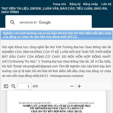
Trang chủ
Đăng ký
Đăng nhập
Liên hệ
THƯ VIỆN TÀI LIỆU, EBOOK, LUẬN VĂN, BÁO CÁO, TIỂU LUẬN, GIÁO ÁN,
GIÁO TRÌNH
Nghiên cứu ảnh hưởng của tỷ kệ luân hồi khí thải tới thời điểm bắt đầu cháy
của động cơ cháy do nén hỗn hợp đồng nhất (HCCI)
Hội nghị Khoa học công nghệ lần thứ XXII Trường Đại học Giao thông vận tải
NGHIÊN CỨU ẢNH HƯỞNG CỦA TỶ KỆ LUÂN HỒI KHÍ THẢI TỚI THỜI ĐIỂM
BẮT ĐẦU CHÁY CỦA ĐỘNG CƠ CHÁY DO NÉN HỖN HỢP ĐỒNG NHẤT
(HCCI) Khương Thị Hà1,* 1 Trường Đại học Giao thông Vận tải, Số 3 Cầu Giấy,
Hà Nội *Email:
khuongha82@gmail.com
Tóm tắt Nghiên cứu này trình bày ảnh
hưởng của tỷ lệ luân hồi khí thải tới thời điểm bắt đầu cháy của động cơ cháy
do nén hỗn hợp đồng nhất (HCCI - Homogeneous compres