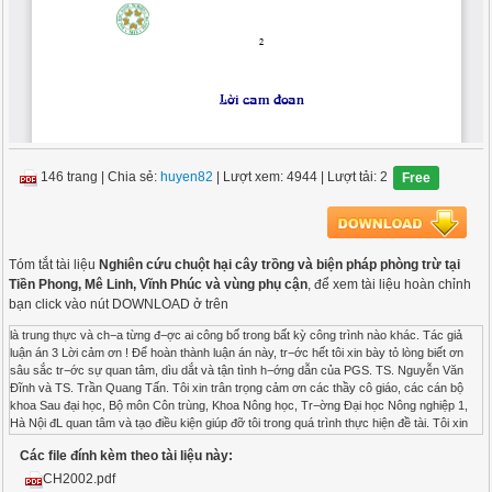
146 trang
|
Chia sẻ:
huyen82
| Lượt xem: 4944
| Lượt tải: 2
Free
Tóm tắt tài liệu
Nghiên cứu chuột hại cây trồng và biện pháp phòng trừ tại
Tiền Phong, Mê Linh, Vĩnh Phúc và vùng phụ cận
, để xem tài liệu hoàn chỉnh
bạn click vào nút DOWNLOAD ở trên
là trung thực và ch−a từng đ−ợc ai công bố trong bất kỳ công trình nào khác. Tác giả luận án 3 Lời cảm ơn ! Để hoàn thành luận án này, tr−ớc hết tôi xin bày tỏ lòng biết ơn sâu sắc tr−ớc sự quan tâm, dìu dắt và tận tình h−ớng dẫn của PGS. TS. Nguyễn Văn Đĩnh và TS. Trần Quang Tấn. Tôi xin trân trọng cảm ơn các thầy cô giáo, các cán bộ khoa Sau đại học, Bộ môn Côn trùng, Khoa Nông học, Tr−ờng Đại học Nông nghiệp 1, Hà Nội đL quan tâm và tạo điều kiện giúp đỡ tôi trong quá trình thực hiện đề tài. Tôi xin trân trọng cảm ơn lLnh đạo Viện Bảo vệ thực vật, Trung tâm Đấu tranh sinh học và các cán bộ trong nhóm nghiên cứu động vật hại nông nghiệp đL ủng hộ và giúp đỡ mọi mặt để tôi thực hiện tốt các nội dung của đề tài trong suốt thời gian qua. Tôi xin bày tỏ lòng biết ơn tới TS. John William Copland, Giám đốc ch−ơng trình nghiên cứu động vật, ACIAR, TS. Grant Robert Singleton và TS.. Peter Robert Brown và các cán bộ nghiên cứu trong Trung tâm Sinh thái bền vững của CSIRO đL giúp đỡ tôi trong quá trình thực hiện đề tài. Tôi cũng bày tỏ lòng biết ơn tới tổ chức Tầm nhìn thế giới tại Việt Nam, đặc biệt là hai dự án phát triển vùng thuộc huyện Kim Động và Phù Cừ, H−ng Yên đL giúp tôi trong quá trình triển khai mô hình. Tôi xin bày tỏ lòng biết ơn tới PGS.TS Nguyễn Đức Khiêm, PGS. TS. Phạm Văn Lầm và các nhà khoa học đL đóng góp ý kiến quí báu trong quá trình hoàn thiện bản luận án này. Tôi xin cảm ơn tất cả bạn bè, ng−ời thân đL động viên và tạo mọi điều kiện giúp đỡ tôi trong quá trình thực hiện và hoàn thành luận án. Hà Nội, Ngày 19 Tháng 4 Năm 2006 Tác giả Nguyễn Phú Tuân 4 Mục lục Trang Lời cam đoan............................................................................................. i Lời cảm ơn ................................................................................................ ii Mục lục ................................................................................................... iii Danh mục các ký hiệu và chữ viết tắt ........................................................vi Danh mục các bảng biểu ..........................................................................vii Danh mục hình vẽ..................................................................................... ix Mở đầu ...............................................................................................................1 1. Tính cấp thiết của đề tài .........................................................................1 2. Mục đích và yêu cầu của đề tài...............................................................3 2.1. Mục đích .............................................................................................3 2.2. Yêu cầu của đề tài ...............................................................................3 3. ý nghĩa khoa học và thực tiễn của luận án..............................................4 4. Đối t−ợng và phạm vi nghiên cứu ...........................................................5 Ch−ơng 1 - Tổng quan nghiên cứu trong và ngoài n−ớc.........................6 1.1. Cơ sở khoa học của đề tài ....................................................................6 1.2. Nghiên cứu trong n−ớc và ngoài n−ớc..................................................8 1.2.1. ý nghĩa của chuột đối với sản xuất nông nghiệp và y tế .......................8 1.2.2. Thành phần loài chuột...................................................................9 1.2.3. Đặc điểm sinh vật học và sinh thái học của một số loài chuột......... 11 1.2.4. Biện pháp phòng trừ chuột................................................................ 21 Ch−ơng 2 - Nội dung, địa điểm, vật liệu và ph−ơng pháp nghiên cứu .30 2.1. Nội dung của đề tài...................................................................................30 5 2. 2. Địa điểm và thời gian nghiên cứu ................................................................................................ 2.3. Vật liệu nghiên cứu........................................................................... 30 2.4. Ph−ơng pháp nghiên cứu ................................................................... 31 2.4.1. Cách bố trí thí nghiệm ............................................................... 31 2.4.2. Ph−ơng pháp bắt chuột............................................................... 32 2.4.3. Ph−ơng pháp phân loại chuột ..................................................... 32 2.4.4. Ph−ơng pháp xác định trạng thái cơ quan sinh sản ..................... 33 2.4.5. Ph−ơng pháp nghiên cứu biến động quần thể chuột ....................... 35 2.4.6. Ph−ơng pháp tính hệ số gia tăng số l−ợng chuột vào bẫy theo thời gian ............................................................................ 36 2.4.7. Chỉ số −u thế của chuột đồng lớn với chuột đồng nhỏ .................... 36 2.4.8. Ph−ơng pháp nghiên cứu nơi ở và diện tích nơi ở............................ 36 2.4.9. Ph−ơng pháp nghiên cứu biện pháp phòng trừ ................................ 38 2.5. Ph−ơng pháp đánh giá thiệt hại do chuột gây ra trên lúa ................... 41 2.6. Ph−ơng pháp xử lý số liệu................................................................. 42 2.7. Biện pháp quản lý chuột hại tổng hợp có tham gia của cộng đồng............... 42 Ch−ơng 3 - Kết quả nghiên cứu và thảo luận.....................................43 3.1. Đặc điểm khu vực nghiên cứu ................................................................ 43 3.2. Thành phần các loài chuột hại cây trồng .......................................................... 45 3.3. Hình thái một số loài chuột ................................................................... 50 3.4. Sinh sản của chuột đồng lớn và chuột đồng nhỏ .................................... 54 3.4.1. Mùa sinh sản của chuột đồng lớn và chuột đồng nhỏ đực .............. 54 3.4.2. Mùa sinh sản của chuột đồng lớn và chuột đồng nhỏ cái................ 57 3.4.3. Số l−ợng phôi trong một lứa của một số loài chuột......................... 61 3.5. Đặc điểm sinh thái học ........................................................................... 64 6 3.5.1. Biến động quần thể chung của các loài chuột ................................................................ 3.5.2. Biến động quần thể của chuột đồng lớn và chuột đồng nhỏ............ 68 3.5.3. Chỉ số gia tăng số l−ợng chuột vào bẫy theo thời gian tại Tiền Phong, Mê Linh, Vĩnh Phúc (1999 - 2002)............................. 70 3.5.4. T−ơng quan giữa l−ợng m−a và chỉ số phong phú của chuột tại Tiền Phong, Mê Linh, Vĩnh Phúc (1999 - 2002)....................... 71 3.5.5. Tính −u thế của chuột đồng lớn so với chuột đồng nhỏ .................. 72 3.5.6. Chỉ tiêu số l−ợng quần thể của các loài chuột tại một số địa điểm ở Tiền Phong, Mê Linh, Vĩnh Phúc vào thời điểm tr−ớc gieo cấy lúa (1999 - 2002) ................................................................................... 73 3.5.7. Diện tích nơi ở và nơi ở của chuột đồng lớn (Rattus argentiventer) trong mùa sinh sản và không sinh sản............................................. 76 3.6. Biện pháp phòng trừ chuột...................................................................... 81 3.6.1. Biện pháp bẫy (TBS + TC)............................................................... 81 3.6.2. Biện pháp hun khói.......................................................................... 88 3.6.3. Hiệu quả phòng trừ chuột hại bằng bả diệt chuột sinh học ............. 89 3.6.4. Biện pháp quản lý chuột hại tổng hợp (IRM).................................. 96 3.7. Hiệu quả của mô hình phòng trừ chuột .................................................. 99 3.7.1. Hiệu quả của mô hình tại Tiền Phong, Mê Linh, Vĩnh Phúc .......... 99 3.7.2. Hiệu quả của mô hình tại huyện Kim Động và Phù Cừ, H−ng Yên .. 104 Kết luận và đề nghị ........................................................................ 110 Các công trình nghiên cứu đL công bố liên quan đến luận án................. 112 Tài liệu tham khảo .............................................................................. 113 Phụ lục......................................................................................................... 7 Các chữ viết tắt trong luận án BDCSH Bả diệt chuột sinh học C1 Khu vực đối chứng 1 C2 Khu vực đối chứng 2 Ha Hecta HTX Hợp tác xL IRM Quản lý chuột hại tổng hợp Ln Chỉ số −u thế của chuột n Số l−ợng mẫu N1 Khu vực lân cận 1 N2 Khu vực lân cận 2 R Hệ số gia tăng số l−ợng chuột vào bẫy theo thời gian T1 Khu vực thí nghiệm1 T2 Khu vực thí nghiệm 2 TBS Bẫy hàng rào cản TBS +TC Bẫy hàng rào cản có bẫy cây trồng TC Bẫy cây trồng 8 Danh mục bảng biểu Bảng Trang 3.1. Cơ cấu cây trồng trong năm tại Tiền Phong, Mê Linh, Vĩnh Phúc 43 3.2. Cơ cấu cây trồng trong năm tại Huyện Kim Động và Phù Cừ, H−ng Yên 45 3.3. Thành phần loài chuột tại Tiền Phong, Mê Linh, Vĩnh Phúc (1999 - 2002) 46 3.4. Thành phần loài chuột tại một số vùng thuộc 5 tỉnh đồng bằng sông Hồng (1999 - 2004) 49 3.5. Số l−ợng phôi trong một lứa của một số loài chuột 61 3.6. Chỉ tiêu số l−ợng quần thể của các loài chuột tại một địa điểm vào lúc tr−ớc gieo cấy vụ lúa mùa ở Tiền Phong, Mê Linh, Vĩnh Phúc (1999 - 2002) 74 3.7. Chỉ tiêu số l−ợng quần thể của các loài chuột tại một số địa điểm vào lúc tr−ớc gieo cấy vụ lúa xuân ở Tiền Phong, Mê Linh, Vĩnh Phúc (1999 - 2002) 75 3.8. Chỉ số lựa chọn nơi ở của chuột đồng lớn trong mùa sinh sản và mùa không sinh sản 80 3.9. Giai đoạn sinh tr−ởng của cây lúa bên trong và ngoài bẫy (TBS +TC) 82 3.10. Số chuột bắt đ−ợc bằng bẫy cây trồng có hàng rào cản (TBS + TC) tại Tiền Phong, Mê Linh, Vĩnh Phúc 83 3.11. Số l−ợng chuột bắt đ−ợc bằng bẫy (TBS +TC) ở mỗi giai đoạn sinh tr−ởng của cây lúa trong vụ lúa xuân và vụ mùa 84 9 3.12. Số chuột bắt đ−ợc trong một bẫy (TBS + TC) tại H−ng Yên 85 3.13. Chi phí cho một bẫy (TBS + TC) tại Tiền Phong, Mê Linh, Vĩnh
Các file đính kèm theo tài liệu này:
CH2002.pdf