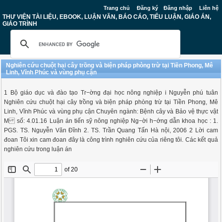
Trang chủ
Đăng ký
Đăng nhập
Liên hệ
THƯ VIỆN TÀI LIỆU, EBOOK, LUẬN VĂN, BÁO CÁO, TIỂU LUẬN, GIÁO ÁN,
GIÁO TRÌNH
Nghiên cứu chuột hại cây trồng và biện pháp phòng trừ tại Tiền Phong, Mê
Linh, Vĩnh Phúc và vùng phụ cận
1 Bộ giáo dục và đào tạo Tr−ờng đại học nông nghiệp i Nguyễn phú tuân
Nghiên cứu chuột hại cây trồng và biện pháp phòng trừ tại Tiền Phong, Mê
Linh, Vĩnh Phúc và vùng phụ cận Chuyên ngành: Bệnh cây và Bảo vệ thực vật
M số: 4.01.16 Luận án tiến sỹ nông nghiệp Ng−ời h−ớng dẫn khoa học : 1.
PGS. TS. Nguyễn Văn Đĩnh 2. TS. Trần Quang Tấn Hà nội, 2006 2 Lời cam
đoan Tôi xin cam đoan đây là công trình nghiên cứu của riêng tôi. Các kết quả
nghiên cứu trong luận án