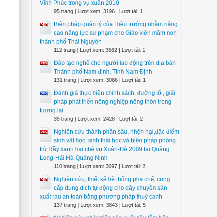
Vĩnh Phúc trong vụ xuân 2010
95 trang | Lượt xem: 3196 | Lượt tải: 1
Biện pháp quản lý của Hiệu trưởng nhằm nâng
cao năng lực sư phạm cho Giáo viên mầm non
thành phố Thái Nguyên
112 trang | Lượt xem: 3562 | Lượt tải: 1
Đào tạo nghề cho người lao động trên địa bàn
Thành phố Nam định, Tỉnh Nam Định
131 trang | Lượt xem: 3086 | Lượt tải: 1
Đánh giá thực hiện chính sách, đường lối, giải
pháp phát triển nông nghiệp nông thôn trong
tương lai
39 trang | Lượt xem: 2428 | Lượt tải: 2
Nghiên cứu thành phần sâu, nhện hại,đặc điểm
sinh vật học, sinh thái học và biện pháp phòng
trừ Rầy xanh hại chè vụ Xuân-Hè 2009 tại Quảng
Long-Hải Hà-Quảng Ninh
110 trang | Lượt xem: 3097 | Lượt tải: 2
Nghiên cứu, thiết kế hệ thống pha chế, cung
cấp dung dịch tự động cho dây chuyền sản
xuất rau an toàn bằng phương pháp thuỷ canh
137 trang | Lượt xem: 3843 | Lượt tải: 5