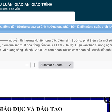
U LUẬN, GIÁO ÁN, GIÁO TRÌNH
c sinh, sinh viên
oa đồng tiền (Gerbera sp.) và ảnh hưởng của phân bón lá đến năng suất, chất lư
--------- nguyễn thị hương Nghiên cứu đặc điểm sinh trưởng, phát triển của một s
, hiệu quả sản xuất hoa đồng tiền tại Gia Lâm - Hà Nội Luận văn thạc sĩ nông ng
ts. vũ quang sáng Hà Nội, 2008 Lời cam đoan Tôi xin cam đoan số liệu và kết quả