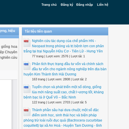
Trang chủ
Đăng ký
Đăng nhập
Liên hệ
ợng, hiệu
Tài liệu liên quan
Nghiên cứu tác dụng của chế phẩm HN -
Neopast trong phòng và trị bệnh lợn con phân
ố giống hoa
trắng tại trại Nguyễn Hữu Cơ - Tiên Lữ - Hưng Yên
hiệp Chuyên
77 trang | Lượt xem: 2576 | Lượt tải: 1
 nghiên cứu
Phân tích thực trạng đầu tư vốn và chính sách
đầu tư vốn cho ngành nông nghiệp trên địa bàn
huyện Kim Thành tỉnh Hải Dương
163 trang | Lượt xem: 2808 | Lượt tải: 2
Tuyển chọn và phát triển một số dòng, giống
lúa mới năng suất cao, chất l¬ượng tốt, kháng
bệnh bạc lá ở Quế Võ – Bắc Ninh
122 trang | Lượt xem: 2703 | Lượt tải: 5
Thành phần sâu hại dưa chuột; một số đặc
điểm sinh học, sinh thái học và biện pháp
phòng trừ loài ruồi đục quả (Bactrocera cucurbitae
coquillett) tại xã An Hoà - Huyện Tam Dương - tỉnh