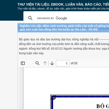
THƯ VIỆN TÀI LIỆU, EBOOK, LUẬN VĂN, BÁO CÁO, TIỂ
Thư viện tài liệu, ebook, đồ án, luận văn, giáo trình tham khảo miễn phí cho họ
Nghiên cứu đặc điểm sinh trưởng, phát triển của một số giống h
quả sản xuất hoa đồng tiền Vermelia tại Gia Lâm - Hà Nội
Bộ giáo dục và đào tạo trường đại học nông nghiệp hà nội ---------
đồng tiền và ảnh hưởng của phân bón lá đến năng suất, chất lượng
ngành: trồng trọt Mã số: 60.62.01 Người hướng dẫn khoa học: pgs.
trong luận văn này