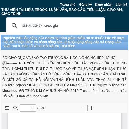
Trang chủ
Đăng ký
Đăng nhập
Liên hệ
THƯ VIỆN TÀI LIỆU, EBOOK, LUẬN VĂN, BÁO CÁO, TIỂU LUẬN, GIÁO ÁN,
GIÁO TRÌNH
Nghiên cứu tác động của chương trình giảm thiểu rủi ro thuốc bảo vệ thực
vật đến nhận thức và hành động của cán bộ cộng đồng cấp xã trong sản
xuất rau ở một số xã tại Hà Nội và Thái Bình
BỘ GIÁO DỤC VÀ ðÀO TẠO TRƯỜNG ðẠI HỌC NƠNG NGHIỆP HÀ NỘI --------
---------- NGUYỄN THỊ LUYẾN NGHIÊN CỨU TÁC ðỘNG CỦA CHƯƠNG
TRÌNH GIẢM THIỂU RỦI RO THUỐC BẢO VỆ THỰC VẬT ðẾN NHẬN THỨC
VÀ HÀNH ðỘNG CỦA CÁN BỘ CỘNG ðỒNG CẤP XÃ TRONG SẢN XUẤT RAU
Ở MỘT SỐ XÃ TẠI HÀ NỘI VÀ THÁI BÌNH LUẬN VĂN THẠC SĨ KINH TẾ
Chuyên ngành : KINH TẾ NƠNG NGHIỆP Mã số : 60.31.10 Người hướng dẫn
khoa học: GS.TS ðỖ KIM CHUNG HÀ NỘI 2010 Trường ðại học Nơng nghiệp
Hà Nội – Luận văn thạc sĩ kin