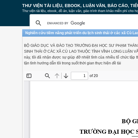
THƯ VIỆN TÀI LIỆU, EBOOK, LUẬN VĂN, BÁO CÁO, TIỂ
Thư viện tài liệu, ebook, đồ án, luận văn, giáo trình tham khảo miễn phí cho họ
Nghiên cứu tiềm năng phát triển du lịch sinh thái ở các xã Cù La
BỘ GIÁO DỤC VÀ ĐÀO TẠO TRƯỜNG ĐẠI HỌC SƯ PHẠM THÀNH
SINH THÁI Ở CÁC XÃ CÙ LAO THUỘC TỈNH VĨNH LONG LUẬN VĂN 
này, tôi đã nhận được sự giúp đỡ nhiệt tình của nhiều tổ chức tậ
tận tình hướng dẫn tôi trong suốt thời gian thực hiện đề tài