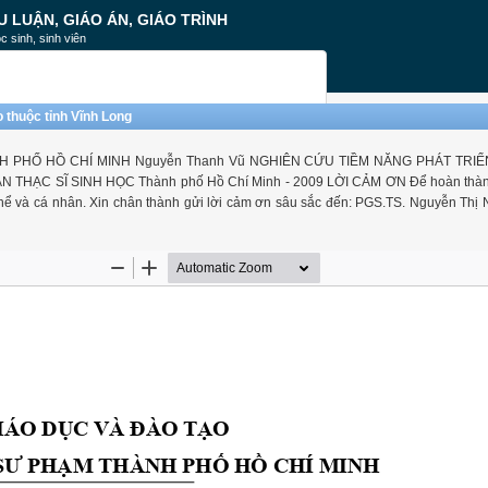
U LUẬN, GIÁO ÁN, GIÁO TRÌNH
c sinh, sinh viên
o thuộc tỉnh Vĩnh Long
 PHỐ HỒ CHÍ MINH Nguyễn Thanh Vũ NGHIÊN CỨU TIỀM NĂNG PHÁT TRIỂ
THẠC SĨ SINH HỌC Thành phố Hồ Chí Minh - 2009 LỜI CẢM ƠN Để hoàn thàn
p thể và cá nhân. Xin chân thành gửi lời cảm ơn sâu sắc đến: PGS.TS. Nguyễn Thị