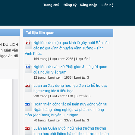
Trang chủ
Đăng ký
Đăng nhập
Liên hệ
Tài liệu liên quan
Nghiên cứu hiệu quả kinh tế gây nuôi Rắn của
N DU LỊCH
các hộ gia đình ở huyện Vĩnh Tường - Tỉnh
h luận văn
Vĩnh Phúc
 Ngọc Ẩn đã
164 trang | Lượt xem: 2255 | Lượt tải: 1
Nghiên cứu vấn đề Phật giáo & thế giới quan
của người Việt Nam
12 trang | Lượt xem: 1935 | Lượt tải: 3
Luận án Xây dựng học liệu điện tử hỗ trợ dạy
học tương tác ở tiểu học
290 trang | Lượt xem: 1170 | Lượt tải: 6
Hoàn thiện công tác kế toán huy động vốn tại
Ngân hàng nông nghiệp và phát triển nông
thôn (AgriBank) huyện Lục Ngạn
70 trang | Lượt xem: 3377 | Lượt tải: 3
Luận án Quản lý đội ngũ hiệu trưởng trường
trung học phổ thông hà nội theo hướng chuẩn