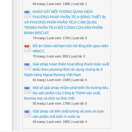
84 trang | Lượt xem: 1486 | Lượt tải: 1
KHẢO SÁT MỐI TƯƠNG QUAN GIỮA
PHƯƠNG PHÁP PHÂN TÍCH BẰNG THIẾT BỊ
VÀ PHƯƠNG PHÁP PHÂN TÍCH CẢM QUAN
TRONG PHÂN TÍCH ĐỘ CỨNG CỦA SẢN PHẨM
BÁNH BISCUIT
79 trang | Lượt xem: 1794 | Lượt tải: 0
Đồ án Giám sát trạm trộn bê tông trên giao diện
WINCC
70 trang | Lượt xem: 893 | Lượt tải: 0
Giải pháp hoàn thiên hoạt động thanh toán xuất
khẩu theo phương thức tín dụng chứng từ ở
Ngân hàng Ngoại thương Việt Nam
61 trang | Lượt xem: 1549 | Lượt tải: 0
Một số giải pháp nhằm phát triển thị trường tiêu
thụ sản phẩm của Công ty TNHH sản xuất,
thương mại và dich vụ Đức Việt
55 trang | Lượt xem: 1706 | Lượt tải: 0
Giải pháp cải tiến chất lượng vệ sinh an toàn
sản phẩm chế biến ở nước ta
34 trang | Lượt xem: 1852 | Lượt tải: 4