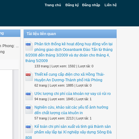
Trang chủ
Đăng ký
Đăng nhập
Liên hệ
ong
Tài liệu liên quan
Phân tích thống kê hoạt động huy động vốn tại
 Phong: ...
phòng giao dịch Oceanbank Đào Tấn từ tháng
ong
8/2008 đến tháng 3/2009 và dự đoán cho tháng 4,
tháng 5/2009
133 trang | Lượt xem: 1592 | Lượt tải: 0
Thiết kế cung cấp điện cho xã Hồng Thái-
Huyện An Dương-Thành phố Hải Phòng
62 trang | Lượt xem: 1885 | Lượt tải: 0
Ước lượng chi phí của khoản nợ vay có rủi ro
94 trang | Lượt xem: 1845 | Lượt tải: 1
Nghiên cứu, khảo sát các yếu tố ảnh hưởng
đến chất lượng của khuôn in
57 trang | Lượt xem: 2213 | Lượt tải: 1
Kế toán chi phí sản xuất và tính giá thành sản
phẩm xây lắp tại Xí nghiệp xây dựng Sông Đà
808