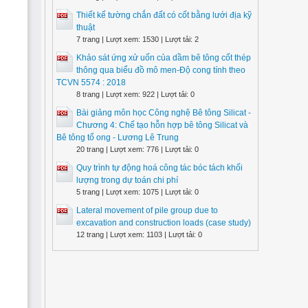
Thiết kế tường chắn đất có cốt bằng lưới địa kỹ
thuật
7 trang | Lượt xem: 1530 | Lượt tải: 2
Khảo sát ứng xử uốn của dầm bê tông cốt thép
thông qua biểu đồ mô men-Độ cong tính theo
TCVN 5574 : 2018
8 trang | Lượt xem: 922 | Lượt tải: 0
Bài giảng môn học Công nghệ Bê tông Silicat -
Chương 4: Chế tạo hỗn hợp bê tông Silicat và
Bê tông tổ ong - Lương Lê Trung
20 trang | Lượt xem: 776 | Lượt tải: 0
Quy trình tự động hoá công tác bóc tách khối
lượng trong dự toán chi phí
5 trang | Lượt xem: 1075 | Lượt tải: 0
Lateral movement of pile group due to
excavation and construction loads (case study)
12 trang | Lượt xem: 1103 | Lượt tải: 0