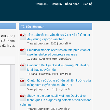
Trang chủ
Đăng ký
Đăng nhập
Liên hệ
Tài liệu liên quan
Tính toán và các vấn đề lưu ý khi đổ bê tông bịt
T PHỤC VỤ
đáy khung vây cọc ván thép
 Đỗ Thanh
7 trang | Lượt xem: 1102 | Lượt tải: 0
u đánh giá,
Empirical models of corrosion rate prediction of
steel in reinforced concrete structures
10 trang | Lượt xem: 989 | Lượt tải: 0
Giáo trình Vật liệu Silicat - Chương 13: Thiết bị
khai thác nguyên liệu
11 trang | Lượt xem: 919 | Lượt tải: 0
Chuẩn hóa số đọc từ số liệu tại hiện trường của
thí nghiệm xuyên tiêu chuẩn–SPT
5 trang | Lượt xem: 915 | Lượt tải: 0
Studying the applicability of non-Destructive
techniques in diagnosing defects of soil-cement
columns
7 trang | Lượt xem: 989 | Lượt tải: 0