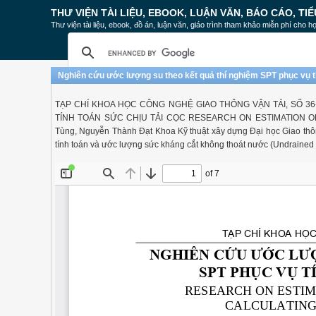
THƯ VIỆN TÀI LIỆU, EBOOK, LUẬN VĂN, BÁO CÁO, TIỂ
Thư viện tài liệu, ebook, đồ án, luận văn, giáo trình tham khảo miễn phí cho họ
Nghiên cứu ước lượng su theo kết quả thí nghiệm SPT phục vụ tí
TẠP CHÍ KHOA HỌC CÔNG NGHỆ GIAO THÔNG VẬN TẢI, SỐ 3
TÍNH TOÁN SỨC CHỊU TẢI CỌC RESEARCH ON ESTIMATION O
Tùng, Nguyễn Thành Đạt Khoa Kỹ thuật xây dựng Đại học Giao thông
tính toán và ước lượng sức kháng cắt không thoát nước (Undrained 