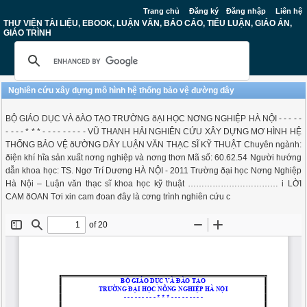
Trang chủ
Đăng ký
Đăng nhập
Liên hệ
THƯ VIỆN TÀI LIỆU, EBOOK, LUẬN VĂN, BÁO CÁO, TIỂU LUẬN, GIÁO ÁN,
GIÁO TRÌNH
Nghiên cứu xây dựng mô hình hệ thống bảo vệ đường dây
BỘ GIÁO DỤC VÀ ðÀO TẠO TRƯỜNG ðẠI HỌC NƠNG NGHIỆP HÀ NỘI - - - - -
- - - - * * * - - - - - - - - - VŨ THANH HẢI NGHIÊN CỨU XÂY DỰNG MƠ HÌNH HỆ
THỐNG BẢO VỆ ðƯỜNG DÂY LUẬN VĂN THẠC SĨ KỸ THUẬT Chuyên ngành:
ðiện khí hĩa sản xuất nơng nghiệp và nơng thơn Mã số: 60.62.54 Người hướng
dẫn khoa học: TS. Ngơ Trí Dương HÀ NỘI - 2011 Trường ðại học Nơng Nghiệp
Hà Nội – Luận văn thạc sĩ khoa học kỹ thuật …………………………… i LỜI
CAM ðOAN Tơi xin cam đoan đây là cơng trình nghiên cứu c