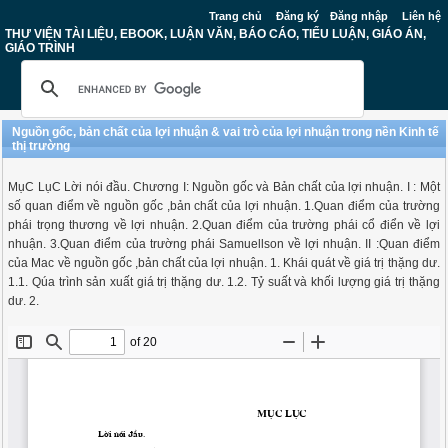
Trang chủ
Đăng ký
Đăng nhập
Liên hệ
THƯ VIỆN TÀI LIỆU, EBOOK, LUẬN VĂN, BÁO CÁO, TIỂU LUẬN, GIÁO ÁN,
GIÁO TRÌNH
Nguồn gốc, bản chất của lợi nhuận & vai trò của lợi nhuận trong nền Kinh tế
thị trường
MụC LụC Lời nói đầu. Chương I: Nguồn gốc và Bản chất của lợi nhuận. I : Một
số quan điểm về nguồn gốc ,bản chất của lợi nhuận. 1.Quan điểm của trường
phái trọng thương về lợi nhuận. 2.Quan điểm của trường phái cổ điển về lợi
nhuận. 3.Quan điểm của trường phái Samuellson về lợi nhuận. II :Quan điểm
của Mac về nguồn gốc ,bản chất của lợi nhuận. 1. Khái quát về giá trị thặng dư.
1.1. Qúa trình sản xuất giá trị thặng dư. 1.2. Tỷ suất và khối lượng giá trị thặng
dư. 2.