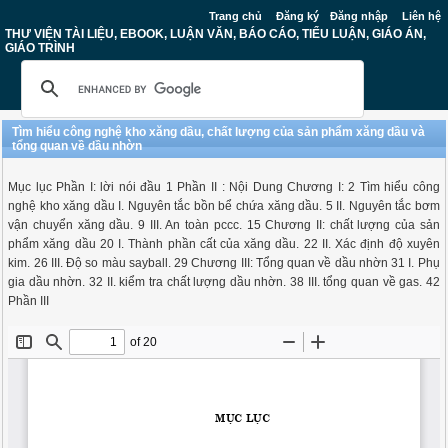
Trang chủ
Đăng ký
Đăng nhập
Liên hệ
THƯ VIỆN TÀI LIỆU, EBOOK, LUẬN VĂN, BÁO CÁO, TIỂU LUẬN, GIÁO ÁN,
GIÁO TRÌNH
Tìm hiểu công nghệ kho xăng dầu, chất lượng của sản phẩm xăng dầu và
tổng quan về dầu nhờn
Mục lục Phần I: lời nói đầu 1 Phần II : Nội Dung Chương I: 2 Tìm hiểu công
nghệ kho xăng dầu I. Nguyên tắc bồn bể chứa xăng dầu. 5 II. Nguyên tắc bơm
vận chuyển xăng dầu. 9 III. An toàn pccc. 15 Chương II: chất lượng của sản
phẩm xăng dầu 20 I. Thành phần cất của xăng dầu. 22 II. Xác định độ xuyên
kim. 26 III. Độ so màu sayball. 29 Chương III: Tổng quan về dầu nhờn 31 I. Phụ
gia dầu nhờn. 32 II. kiểm tra chất lượng dầu nhờn. 38 III. tổng quan về gas. 42
Phần III