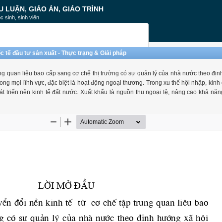
U LUẬN, GIÁO ÁN, GIÁO TRÌNH
c sinh, sinh viên
 tế đầu tư sản xuất - Thực trạng & Giải pháp
ung quan liêu bao cấp sang cơ chế thị trường có sự quản lý của nhà nước theo đị
ong mọi lĩnh vực, đặc biệt là hoạt động ngoại thương. Trong xu thế hội nhập, kinh
t triển nền kinh tế đất nước. Xuất khẩu là nguồn thu ngoại tệ, nâng cao khả năng