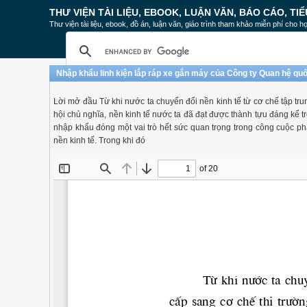
THƯ VIỆN TÀI LIỆU, EBOOK, LUẬN VĂN, BÁO CÁO, TIỂ
Thư viện tài liệu, ebook, đồ án, luận văn, giáo trình tham khảo miễn phí cho họ
Nhập khẩu linh kiện lắp ráp xe gắn máy của Công ty Quan hệ quốc
Lời mở đầu Từ khi nước ta chuyển đổi nền kinh tế từ cơ chế tập tr
hội chủ nghĩa, nền kinh tế nước ta đã đạt được thành tựu đáng kể tr
nhập khẩu đóng một vai trò hết sức quan trọng trong công cuộc phá
nền kinh tế. Trong khi đó