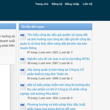
Trang chủ
Đăng ký
Đăng nhập
Liên hệ
Tài liệu liên quan
Tìm hiểu công tác đấu giá quyền sử dụng đất
nh hướng xã
và ảnh hưởng của công tác đấu giá tới công tác
 doanh xuất
quản lý và khai thác tiềm năng đất đai trên địa bàn
 phát triển
huyên Đông
87 trang | Lượt xem: 1921 | Lượt tải: 3
Nghiên cứu về các loại vi xử lý của hãng INTEL
38 trang | Lượt xem: 2067 | Lượt tải: 0
Xây dựng quản lý bán hàng tại Công ty Cổ
phần thiết bị máy tính Thiên An
83 trang | Lượt xem: 1895 | Lượt tải: 2
Một số biện pháp nhằm mở rộng thị trường tiêu
thụ sản phẩm cơ khí ở Công ty cổ phần công
nghiệp môi trường Phú Minh
75 trang | Lượt xem: 1831 | Lượt tải: 0
Phương hướng và biện pháp thúc đẩy Xuất
khẩu hàng hoá trong thời kỳ đổi mới