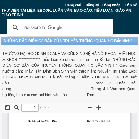
Trang chủ
Đăng ký
Đăng nhập
Liên hệ
THƯ VIỆN TÀI LIỆU, EBOOK, LUẬN VĂN, BÁO CÁO, TIỂU LUẬN, GIÁO ÁN,
GIÁO TRÌNH
NHỮNG ĐẶC ĐIỂM Cà BẢN CỦA TRUYỀN THỐNG “QUAN HỌ Bắc Ninh”
TRƯỜNG ĐẠI HỌC KINH DOANH VÀ CÔNG NGHỆ HÀ NỘI KHOA TRIẾT HỌC
& KHXH ************** Tiểu luận về phương pháp luận Đề tài: NHỮNG ĐẶC
ĐIỂM CƠ BẢN CỦA TRUYỀN THỐNG “QUAN HỌ BẮC NINH ” Giáo viên
hướng dẫn: Thầy Trần Đình Bích Sinh viên thực hiện: Nguyễn Thị Thảo Lớp:
KT11-02 MSV: 06A02148 Hà nội, tháng 5 năm 2008 MỤC LỤC Lời mở
đầu……………………………………………………….......Trang 3 Phần nội
dung……………………………………………………......Trang 4 I. Văn hóa Quan
họ-tổng hòa của các loại hình văn hóa…………….Tran