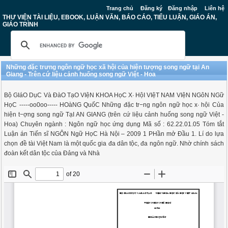
Trang chủ
Đăng ký
Đăng nhập
Liên hệ
THƯ VIỆN TÀI LIỆU, EBOOK, LUẬN VĂN, BÁO CÁO, TIỂU LUẬN, GIÁO ÁN,
GIÁO TRÌNH
Những đặc trưng ngôn ngữ học xã hội của hiện tượng song ngữ tại An
Giang - Trên cứ liệu cảnh huống song ngữ Việt - Hoa
Bộ GIáO DụC Và ĐàO TạO VIệN KHOA HọC X∙ HộI VIệT NAM VIệN NGôN NGữ
HọC -----oo0oo----- HOàNG QuốC Những đặc tr−ng ngôn ngữ học x∙ hội Của
hiện t−ợng song ngữ TạI AN GIANG (trên cứ liệu cảnh huống song ngữ Việt -
Hoa) Chuyên ngành : Ngôn ngữ học ứng dụng Mã số : 62.22.01.05 Tóm tắt
Luận án Tiến sĩ NGÔN Ngữ HọC Hà Nội – 2009 1 PHần mở Đầu 1. Lí do lựa
chọn đề tài Việt Nam là một quốc gia đa dân tộc, đa ngôn ngữ. Nhờ chính sách
đoàn kết dân tộc của Đảng và Nhà