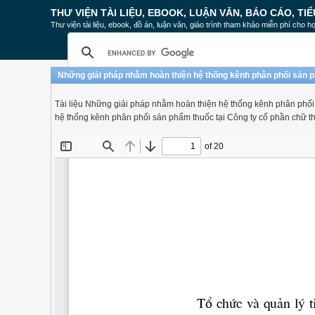
THƯ VIỆN TÀI LIỆU, EBOOK, LUẬN VĂN, BÁO CÁO, TIỂ
Thư viện tài liệu, ebook, đồ án, luận văn, giáo trình tham khảo miễn phí cho họ
Những giải pháp nhằm hoàn thiện hệ thống kênh phân phối sản p
Tài liệu Những giải pháp nhằm hoàn thiện hệ thống kênh phân phối
hệ thống kênh phân phối sản phẩm thuốc tại Công ty cổ phần chữ t