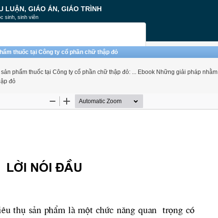
U LUẬN, GIÁO ÁN, GIÁO TRÌNH
c sinh, sinh viên
hẩm thuốc tại Công ty cổ phần chữ thập đỏ
 sản phẩm thuốc tại Công ty cổ phần chữ thập đỏ: ... Ebook Những giải pháp nhằm
hập đỏ