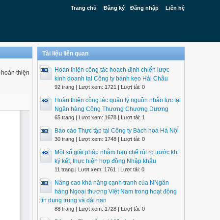
Trang chủ
Đăng ký
Đăng nhập
Liên hệ
Tài liệu liên quan
Hoàn thiện công tác hoạch định chiến lược
 hoàn thiện
kinh doanh tại Công ty bánh kẹo Hải Châu
92 trang | Lượt xem: 1721 | Lượt tải: 0
Hoàn thiện công tác quản lý nguồn nhân lực tại
Ngân hàng Công Thương Chương Dương
65 trang | Lượt xem: 1678 | Lượt tải: 1
Báo cáo Thực tập tại Công ty Bách hoá Hà Nội
30 trang | Lượt xem: 1748 | Lượt tải: 0
Một số giải pháp nhằm hạn chế rủi ro trước khi
ký kết, thực hiện hợp đồng Nhập khẩu
11 trang | Lượt xem: 1761 | Lượt tải: 0
Nâng cao khả năng cạnh tranh của NNgân
hàng Ngoại thương Việt Nam trong hoạt động
tín dụng trung và dài hạn
88 trang | Lượt xem: 1728 | Lượt tải: 0