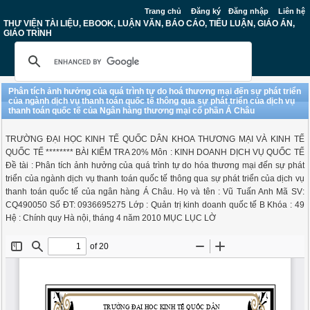
Trang chủ
Đăng ký
Đăng nhập
Liên hệ
THƯ VIỆN TÀI LIỆU, EBOOK, LUẬN VĂN, BÁO CÁO, TIỂU LUẬN, GIÁO ÁN,
GIÁO TRÌNH
Phân tích ảnh hưởng của quá trình tự do hoá thương mại đến sự phát triển
của ngành dịch vụ thanh toán quốc tế thông qua sự phát triển của dịch vụ
thanh toán quốc tế của Ngân hàng thương mại cổ phần Á Châu
TRƯỜNG ĐẠI HỌC KINH TẾ QUỐC DÂN KHOA THƯƠNG MẠI VÀ KINH TẾ
QUỐC TẾ ******** BÀI KIỂM TRA 20% Môn : KINH DOANH DỊCH VỤ QUỐC TẾ
Đề tài : Phân tích ảnh hưởng của quá trình tự do hóa thương mại đến sự phát
triển của ngành dịch vụ thanh toán quốc tế thông qua sự phát triển của dịch vụ
thanh toán quốc tế của ngân hàng Á Châu. Họ và tên : Vũ Tuấn Anh Mã SV:
CQ490050 Số ĐT: 0936695275 Lớp : Quản trị kinh doanh quốc tế B Khóa : 49
Hệ : Chính quy Hà nội, tháng 4 năm 2010 MỤC LỤC LỜ