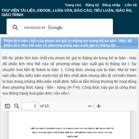
Trang chủ
Đăng ký
Đăng nhập
Liên hệ
THƯ VIỆN TÀI LIỆU, EBOOK, LUẬN VĂN, BÁO CÁO, TIỂU LUẬN, GIÁO ÁN,
GIÁO TRÌNH
Phân tích bản chất của phạm trù giá trị thặng dư trong bộ tư bản - Mác đã
phân tích như thế nào về phương pháp sản xuất giá trị thặng dư
Đề tài: phân tích bản chất của phạm trù giá trị thặng dư trong bộ tư bản - mác
đã phân tích như thế nào về phương pháp sản xuất giá trị thặng dư I. Sự
chuyển hoá tiền tệ thành tư bản: 1. Công thức chung của tư bản: Mọi tư bản
mới đầu đều biểu hiện dưới một số tiền nhất định nhưng tiền tệ chỉ biến thành
tư bản trong những điều kiện nhất định. Nếu là tiền thông thường thì hoạt động
theo phương thức hàng - tiền - hàng (H-T-H). Công thức này gọi là công thức
lưu thông hàng hoá giản đơn, còn nếu t