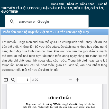
Trang chủ
Đăng ký
Đăng nhập
Liên hệ
THƯ VIỆN TÀI LIỆU, EBOOK, LUẬN VĂN, BÁO CÁO, TIỂU LUẬN, GIÁO ÁN,
GIÁO TRÌNH
Phân tích quan hệ hợp tác Việt Nam - EU trên lĩnh vực dệt may
Lời mở đầu Thập niên cuối của thế kỷ XX đã chứng kiến nhiều thay đổi lớn lao
trên thế giới. Những tiến bộ vượt bậc của cuộc cách mạng khoa học công nghệ
càng thúc đẩy quá trình toàn cầu hoá, khu vực hoá trên thế giới diễn ra mạnh
mẽ hơn xu thế hoà bình hợp tác pháp triển đang ngày càng trở thành xu thế
chủ yếu chi phối quan hệ ngoại giao các nước. Trong thế giới ngày càng tuỳ
thuộc lẫn nhau nhu cầu về phát triển, giao lưu kinh tế, văn hoá nhằm tăng
cường sự hiểu biết để hợp tác vì lợi ích dân