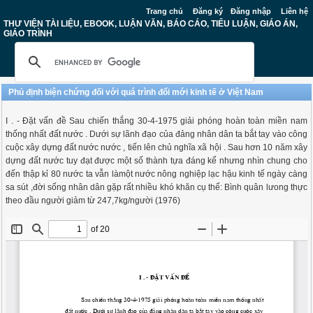
Trang chủ
Đăng ký
Đăng nhập
Liên hệ
THƯ VIỆN TÀI LIỆU, EBOOK, LUẬN VĂN, BÁO CÁO, TIỂU LUẬN, GIÁO ÁN,
GIÁO TRÌNH
Phủ định biện chứng đối với quá trình đổi mới kinh tế ở Việt Nam
I . - Đặt vấn đề Sau chiến thắng 30-4-1975 giải phóng hoàn toàn miền nam
thống nhất đất nước . Dưới sự lãnh đạo của đảng nhân dân ta bắt tay vào công
cuộc xây dựng đất nước nước , tiến lên chủ nghĩa xã hội . Sau hơn 10 năm xây
dựng đất nước tuy đạt được một số thành tựa đáng kể nhưng nhìn chung cho
đến thập kỉ 80 nước ta vẫn làmột nước nông nghiệp lạc hậu kinh tế ngày càng
sa sút ,đời sống nhân dân gặp rất nhiều khó khăn cụ thể: Bình quân lưong thực
theo đầu người giảm từ 247,7kg/người (1976)