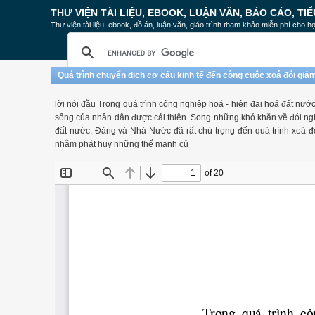
THƯ VIỆN TÀI LIỆU, EBOOK, LUẬN VĂN, BÁO CÁO, TIỂ
Thư viện tài liệu, ebook, đồ án, luận văn, giáo trình tham khảo miễn phí cho họ
Quá trình chuyển dịch cơ cấu kinh tế đến công cuộc xoá đói gi
lời nói đầu Trong quá trình công nghiệp hoá - hiện đại hoá đất nướ
sống của nhân dân được cải thiện. Song những khó khăn về đói nghè
đất nước, Đảng và Nhà Nước đã rất chú trọng đến quá trình xoá đó
nhằm phát huy những thế mạnh củ