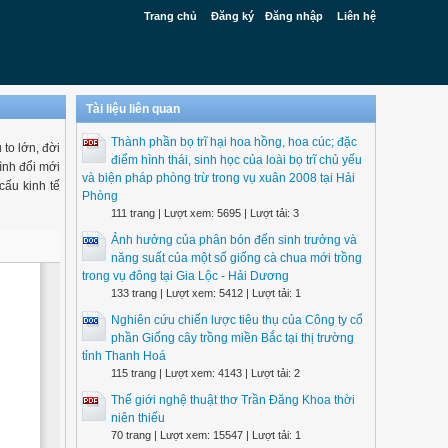
Trang chủ
Đăng ký
Đăng nhập
Liên hệ
Tài liệu liên quan
Thành phần bọ trĩ hại hoa hồng, hoa cúc; đặc
to lớn, đời
điểm hình thái, sinh học của loài bọ trĩ chủ yếu
ình đổi mới
và biện pháp phòng trừ trong vụ xuân 2008 tại Hải
cấu kinh tế
Phòng
111 trang | Lượt xem: 5695 | Lượt tải: 3
Ảnh hưởng của phân bón đến sinh trưởng và
năng suất của một số giống cà chua mới trồng
trong vụ đông tại Gia Lộc - Hải Dương
133 trang | Lượt xem: 5412 | Lượt tải: 1
Nghiên cứu chiến lược tiêu thụ của Công ty cổ
phần Giống cây trồng miền Bắc tại thị trường
tỉnh Thanh Hoá
115 trang | Lượt xem: 4143 | Lượt tải: 2
Thế giới nghệ thuật thơ Trần Đăng Khoa thời
niên thiếu
70 trang | Lượt xem: 15547 | Lượt tải: 1