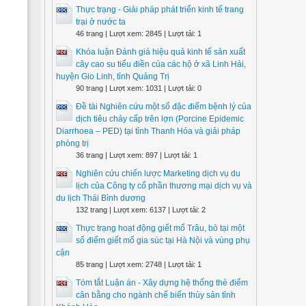
Thực trạng - Giải pháp phát triển kinh tế trang
trại ở nước ta
46 trang | Lượt xem: 2845 | Lượt tải: 1
Khóa luận Đánh giá hiệu quả kinh tế sản xuất
cây cao su tiểu điền của các hộ ở xã Linh Hải,
huyện Gio Linh, tỉnh Quảng Trị
90 trang | Lượt xem: 1031 | Lượt tải: 0
Đề tài Nghiên cứu một số đặc điểm bệnh lý của
dịch tiêu chảy cấp trên lợn (Porcine Epidemic
Diarrhoea – PED) tại tỉnh Thanh Hóa và giải pháp
phòng trị
36 trang | Lượt xem: 897 | Lượt tải: 1
Nghiên cứu chiến lược Marketing dịch vụ du
lịch của Công ty cổ phần thương mại dịch vụ và
du lịch Thái Bình dương
132 trang | Lượt xem: 6137 | Lượt tải: 2
Thực trạng hoạt động giết mổ Trâu, bò tại một
số điểm giết mổ gia súc tại Hà Nội và vùng phụ
cận
85 trang | Lượt xem: 2748 | Lượt tải: 1
Tóm tắt Luận án - Xây dựng hệ thống thẻ điểm
cân bằng cho ngành chế biến thủy sản tỉnh