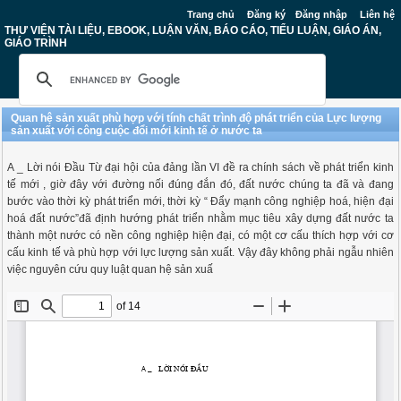
Trang chủ
Đăng ký
Đăng nhập
Liên hệ
THƯ VIỆN TÀI LIỆU, EBOOK, LUẬN VĂN, BÁO CÁO, TIỂU LUẬN, GIÁO ÁN,
GIÁO TRÌNH
Quan hệ sản xuất phù hợp với tính chất trình độ phát triển của Lực lượng
sản xuất với công cuộc đổi mới kinh tế ở nước ta
A _ Lời nói Đầu Từ đại hội của đảng lần VI đề ra chính sách về phát triển kinh
tế mới , giờ đây với đường nối đúng đắn đó, đất nước chúng ta đã và đang
bước vào thời kỳ phát triển mới, thời kỳ “ Đẩy mạnh công nghiệp hoá, hiện đại
hoá đất nước”đã định hướng phát triển nhằm mục tiêu xây dựng đất nước ta
thành một nước có nền công nghiệp hiện đại, có một cơ cấu thích hợp với cơ
cấu kinh tế và phù hợp với lực lượng sản xuất. Vậy đây không phải ngẫu nhiên
việc nguyên cứu quy luật quan hệ sản xuấ