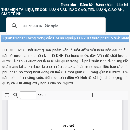
Trang chủ
Đăng ký
Đăng nhập
Liên hệ
THƯ VIỆN TÀI LIỆU, EBOOK, LUẬN VĂN, BÁO CÁO, TIỂU LUẬN, GIÁO ÁN,
GIÁO TRÌNH
Quản trị chất lượng trong các Doanh nghiệp sản xuất thực phẩm ở Việt Nam
LỜI MỞ ĐẦU Chất lượng sản phẩm vốn là một điểm yếu kém kéo dài nhiều
năm ở nước ta trong nền kinh tế KHH tập trung trước đây. Vấn đề chất lượng
được đề cao và được coi là mục tiêu quan trọng để phát triển kinh tế nhưng kết
quả mang lại chưa được là bao nhiêu do cơ chế tập trung quan liêu bao cấp đã
phủ nhận nó trong hoạt động cụ thể của thời gian cũ. Trong gần hai mươi lăm
năm tiến hành công cuộc đổi mới toàn diện về kinh tế xã hội, chất lượng đã
quay về vị trí đúng với ý nghĩa của nó. Người