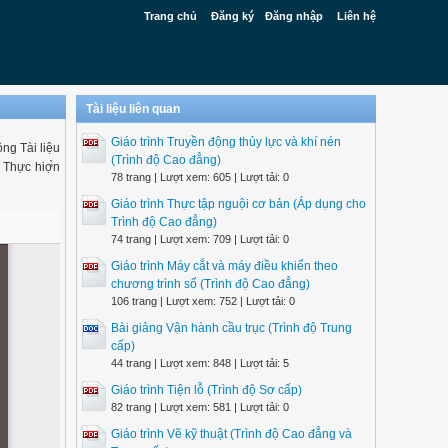
Trang chủ
Đăng ký
Đăng nhập
Liên hệ
Tài liệu liên quan
Giáo trình Truyền động thủy lực và khí nén
động Tài liệu
(Trình độ Cao đẳng)
Thực hiợ̀n
78 trang | Lượt xem: 605 | Lượt tải: 0
Giáo trình Thực tập nguội cơ bản (Áp dụng cho
Trình độ Cao đẳng)
74 trang | Lượt xem: 709 | Lượt tải: 0
Giáo trình Máy cắt và máy điều khiển theo
chương trình số (Trình độ Cao đẳng)
106 trang | Lượt xem: 752 | Lượt tải: 0
Bài giảng Vận hành cầu trục (Trình độ Trung
cấp)
44 trang | Lượt xem: 848 | Lượt tải: 5
Giáo trình Tiện lỗ (Trình độ Sơ cấp)
82 trang | Lượt xem: 581 | Lượt tải: 0
Giáo trình Vẽ kỹ thuật (Trình độ Cao đẳng và