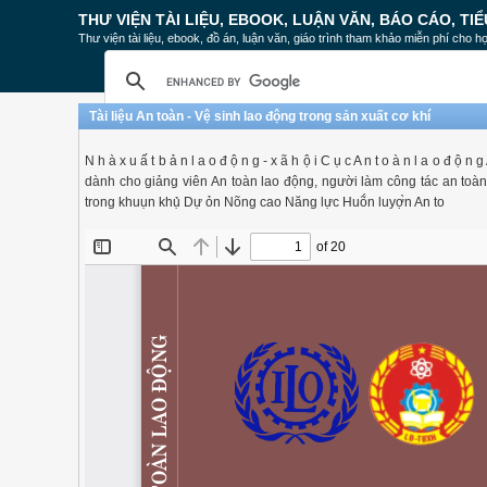
THƯ VIỆN TÀI LIỆU, EBOOK, LUẬN VĂN, BÁO CÁO, TIỂ
Thư viện tài liệu, ebook, đồ án, luận văn, giáo trình tham khảo miễn phí cho họ
Tài liệu An toàn - Vệ sinh lao động trong sản xuất cơ khí
N h à x u ấ t b ả n l a o đ ộ n g - x ã h ộ i C ụ c A n t o à n l a o đ ộ n 
dành cho giảng viên An toàn lao động, người làm công tác an toàn 
trong khuụn khụ̉ Dự ỏn Nõng cao Năng lực Huṍn luyợ̀n An to