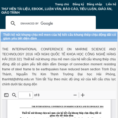
Trang chủ
Đăng ký
Đăng nhập
Liên hệ
THƯ VIỆN TÀI LIỆU, EBOOK, LUẬN VĂN, BÁO CÁO, TIỂU LUẬN, GIÁO ÁN,
GIÁO TRÌNH
Thiết kế nút khung chịu mô men của hệ kết cấu khung thép chịu động đất có
giảm yếu tiết diện dầm
THE INTERNATIONAL CONFERENCE ON MARINE SCIENCE AND
TECHNOLOGY 2016 HỘI NGHỊ QUỐC TẾ KHOA HỌC CÔNG NGHỆ HÀNG
HẢI 2016 321 Thiết kế nút khung chịu mô men của hệ kết cấu khung thép chịu
động đất có giảm yếu tiết diện dầm Design of connection moment resisting
frame of steel frame to be earthquakes have reduced beam section Trịnh Duy
Thành, Nguyễn Thị Kim Thịnh Trường Đại học Hải Phòng,
thanhtd@dhhp.edu.vn
Tóm tắt Tùy theo mức độ ứng xử của kết cấu chịu lực
chính dưới tác dụng độn