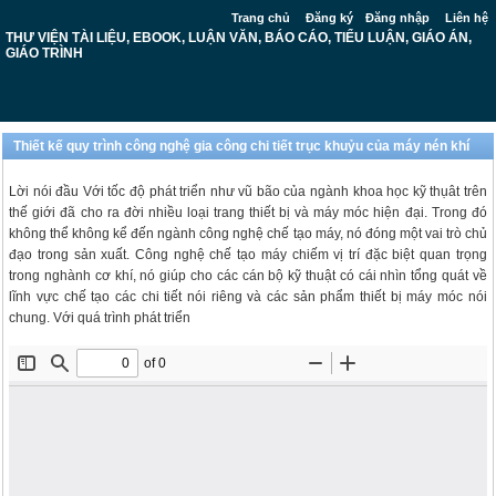
Trang chủ
Đăng ký
Đăng nhập
Liên hệ
THƯ VIỆN TÀI LIỆU, EBOOK, LUẬN VĂN, BÁO CÁO, TIỂU LUẬN, GIÁO ÁN,
GIÁO TRÌNH
Thiết kế quy trình công nghệ gia công chi tiết trục khuỷu của máy nén khí
Lời nói đầu Với tốc độ phát triển như vũ bão của ngành khoa học kỹ thụât trên
thế giới đã cho ra đời nhiều loại trang thiết bị và máy móc hiện đại. Trong đó
không thể không kể đến ngành công nghệ chế tạo máy, nó đóng một vai trò chủ
đạo trong sản xuất. Công nghệ chế tạo máy chiếm vị trí đặc biệt quan trọng
trong nghành cơ khí, nó giúp cho các cán bộ kỹ thuật có cái nhìn tổng quát về
lĩnh vực chế tạo các chi tiết nói riêng và các sản phẩm thiết bị máy móc nói
chung. Với quá trình phát triển