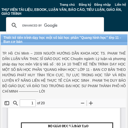
Trang chủ
Đăng ký
Đăng nhập
Liên hệ
THƯ VIỆN TÀI LIỆU, EBOOK, LUẬN VĂN, BÁO CÁO, TIỂU LUẬN, GIÁO ÁN,
GIÁO TRÌNH
Thiết kế tiến trình dạy học một số bài học phần "Quang hình học" lớp 11 -
Ban cơ bản
TP. Hồ Chí Minh – 2009 NGƯỜI HƯỚNG DẪN KHOA HỌC TS. PHẠM THẾ
DÂN LUẬN VĂN THẠC SĨ GIÁO DỤC HỌC Chuyên ngành: Lý luận và phương
pháp dạy học môn Vật lý Mã số : 60 14 10 THIẾT KẾ TIẾN TRÌNH DẠY HỌC
MỘT SỐ BÀI HỌC PHẦN “QUANG HÌNH HỌC” LỚP 11 - BAN CƠ BẢN THEO
HƯỚNG PHÁT HUY TÍNH TÍCH CỰC, TỰ LỰC TRONG HỌC TẬP VÀ RÈN
LUYỆN KỸ NĂNG LIÊN HỆ THỰC TẾ CỦA HỌC SINH . PHẠM THỊ DUY BẢO
BỘ GIÁO DỤC VÀ ĐÀO TẠO TRƯỜNG ĐẠI HỌC SƯ PHẠM THÀNH PHỐ HỒ
CHÍ MINH ----------------- LỜI