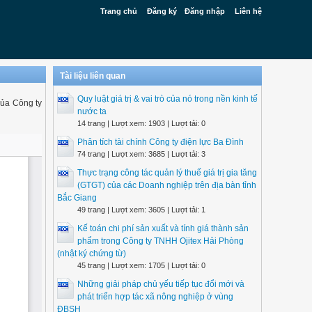
Trang chủ
Đăng ký
Đăng nhập
Liên hệ
Tài liệu liên quan
Quy luật giá trị & vai trò của nó trong nền kinh tế
của Công ty
nước ta
14 trang | Lượt xem: 1903 | Lượt tải: 0
Phân tích tài chính Công ty điện lực Ba Đình
74 trang | Lượt xem: 3685 | Lượt tải: 3
Thực trạng công tác quản lý thuế giá trị gia tăng
(GTGT) của các Doanh nghiệp trên địa bàn tỉnh
Bắc Giang
49 trang | Lượt xem: 3605 | Lượt tải: 1
Kế toán chi phí sản xuất và tính giá thành sản
phẩm trong Công ty TNHH Ojitex Hải Phòng
(nhật ký chứng từ)
45 trang | Lượt xem: 1705 | Lượt tải: 0
Những giải pháp chủ yếu tiếp tục đổi mới và
phát triển hợp tác xã nông nghiệp ở vùng
ĐBSH