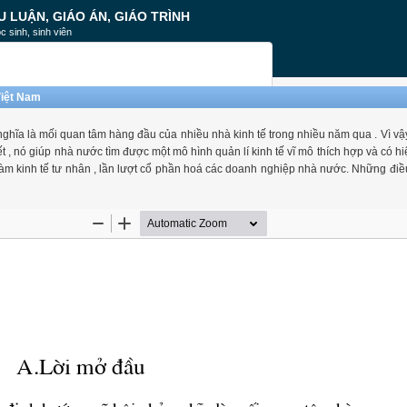
U LUẬN, GIÁO ÁN, GIÁO TRÌNH
c sinh, sinh viên
Việt Nam
nghĩa là mối quan tâm hàng đầu của nhiều nhà kinh tế trong nhiều năm qua . Vì vậ
hiết , nó giúp nhà nước tìm được một mô hình quản lí kinh tế vĩ mô thích hợp và có 
 làm kinh tế tư nhân , lần lượt cổ phần hoá các doanh nghiệp nhà nước. Những đi