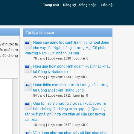
Trang chủ
Đăng ký
Đăng nhập
Liên hệ
Tài liệu liên quan
Nâng cao năng lực cạnh tranh trong hoạt động
y ở nước ta
cho vay của Ngân hàng thương Mại Cổ phần
hiệu quả hơn
Phương Nam - Chi nhánh Hà Nội
ều đó chứng
79 trang | Lượt xem: 1590 | Lượt tải: 0
Hiệu quả hoạt động kinh doanh xuất nhập khẩu
tại Công ty Naforimex
25 trang | Lượt xem: 1834 | Lượt tải: 0
Hoàn thiện các hình thức trả lương, trả thưởng
tại Công ty dệt kim Thăng Long
54 trang | Lượt xem: 1711 | Lượt tải: 0
Qua lịch sử 3 phương thức sản xuất trước Tư
bản chủ nghĩa chứng minh quy luật Quan hệ
sản xuất phải phù hợp với trình độ của Lực lượng
sản xuất
10 trang | Lượt xem: 2347 | Lượt tải: 0
Vận dụng phương pháp dãy số thời gian phân