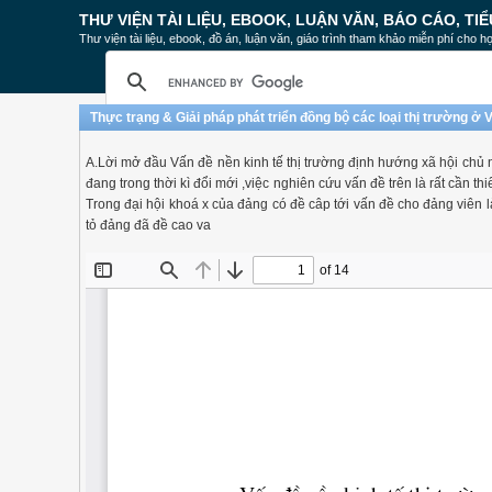
THƯ VIỆN TÀI LIỆU, EBOOK, LUẬN VĂN, BÁO CÁO, TIỂ
Thư viện tài liệu, ebook, đồ án, luận văn, giáo trình tham khảo miễn phí cho họ
Thực trạng & Giải pháp phát triển đồng bộ các loại thị trường ở 
A.Lời mở đầu Vấn đề nền kinh tế thị trường định hướng xã hội chủ 
đang trong thời kì đổi mới ,việc nghiên cứu vấn đề trên là rất cần t
Trong đại hội khoá x của đảng có đề câp tới vấn đề cho đảng viên
tỏ đảng đã đề cao va