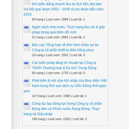
tích biến động doanh thu du lịch trên địa bàn
Hà Nội giai đoạn 2002 - 2008 và dự đoán đến năm
2010
69 trang | Lượt xem: 1896 | Lượt tải: 1
Ngân sách nhà nước. Thực trạng thu chi & giải
pháp trong quá trình đổi mới
21 trang | Lượt xem: 2862 | Lượt tải: 2
Báo cáo Tổng hợp về tình hình nhân sự tại
Công ty cổ phần thiết bị điện hồng phúc
16 trang | Lượt xem: 1931 | Lượt tải: 0
Các biện pháp tăng lợi nhuận tại Công ty
TNHH Thương mại & Du lịch Trung Dũng
65 trang | Lượt xem: 1732 | Lượt tải: 0
Phát triển & mở cửa hội nhập của Bưu điện Việt
Nam trong lĩnh vực dịch vụ Viễn thông thời gian
qua
127 trang | Lượt xem: 1980 | Lượt tải: 1
Công tác tạo động lực trong Công ty cổ phần
Bóng đèn và Phích nước Rạng Đông: Thực
trạng và Giải pháp
100 trang | Lượt xem: 2326 | Lượt tải: 3