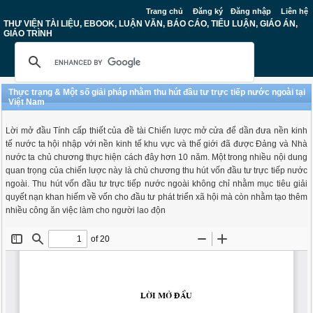
Trang chủ
Đăng ký
Đăng nhập
Liên hệ
THƯ VIỆN TÀI LIỆU, EBOOK, LUẬN VĂN, BÁO CÁO, TIỂU LUẬN, GIÁO ÁN,
GIÁO TRÌNH
Thực trạng & Một số giải pháp nhằm thu hút đầu tư trực tiếp nước ngoài tại
Việt Nam
Lời mở đầu Tính cấp thiết của đề tài Chiến lược mở cửa để dần đưa nền kinh
tế nước ta hội nhập với nền kinh tế khu vực và thế giới đã được Đảng và Nhà
nước ta chủ chương thực hiện cách đây hơn 10 năm. Một trong nhiều nội dung
quan trọng của chiến lược này là chủ chương thu hút vốn đầu tư trực tiếp nước
ngoài. Thu hút vốn đầu tư trực tiếp nước ngoài không chỉ nhằm mục tiêu giải
quyết nạn khan hiếm về vốn cho đầu tư phát triển xã hội mà còn nhằm tạo thêm
nhiều công ăn việc làm cho người lao độn