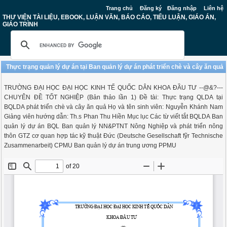
Trang chủ
Đăng ký
Đăng nhập
Liên hệ
THƯ VIỆN TÀI LIỆU, EBOOK, LUẬN VĂN, BÁO CÁO, TIỂU LUẬN, GIÁO ÁN,
GIÁO TRÌNH
Thực trạng quản lý dự án tại Ban quản lý dự án phát triển chè và cây ăn quả
TRƯỜNG ĐẠI HỌC ĐẠI HỌC KINH TẾ QUỐC DÂN KHOA ĐẦU TƯ --@&?---
CHUYÊN ĐỀ TỐT NGHIỆP (Bản thảo lần 1) Đề tài: Thực trạng QLDA tại
BQLDA phát triển chè và cây ăn quả Họ và tên sinh viên: Nguyễn Khánh Nam
Giảng viên hướng dẫn: Th.s Phan Thu Hiền Mục lục Các từ viết tắt BQLDA Ban
quản lý dự án BQL Ban quản lý NN&PTNT Nông Nghiệp và phát triển nông
thôn GTZ cơ quan hợp tác kỹ thuật Đức (Deutsche Gesellschaft fỹr Technische
Zusammenarbeit) CPMU Ban quản lý dự án trung ương PPMU