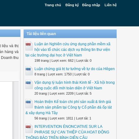
Trang chủ
Đăng ký
Đăng nhập
Liên hệ
Tài liệu liên quan
Luận án Nghiên cứu ứng dụng phần mềm xã
iệu và thị
hội vào tổ chức các dịch vụ thông tin thư viện
án hàng và
tại các trường đại học ở Việt Nam
8 Doanh thu
198 trang | Lượt xem: 662 | Lượt tải: 0
Luận chứng giá trị tư tưởng về tự do của Hêgen
8 trang | Lượt xem: 1750 | Lượt tải: 0
Vận dụng lý luận hình thái Kinh tế - Xã hội trong
công cuộc đổi mới toàn diện ở Việt Nam
20 trang | Lượt xem: 2209 | Lượt tải: 5
Hoàn thiện Kế toán chi phí sản xuất & tính giá
thành sản phẩm tại Công ty Cổ phần đá ốp lát
& xây dựng Hà Tây
56 trang | Lượt xem: 1811 | Lượt tải: 1
INTERVENTION ÉNONCIATIVE SUR LA
PHRASE SỰ CAN THIỆP CỦA HOẠT ĐỘNG
THÔNG BÁO TRÊN BÌNH DIỆN CÂU