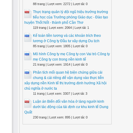
88 trang | Lượt xem: 2272 | Lượt tải: 0
Thực trạng quản lý đội ngũ hiệu trưởng trường
tiểu học của Trưởng phòng Giáo dục - Đào tạo
huyện Thốt Nốt - thành phố Cần Thơ
119 trang | Lượt xem: 2064 | Lượt tải: 1
Kế toán tiền lương và các khoản trích theo
lương ở Công ty Đầu tư xây dựng Du lịch
85 trang | Lượt xem: 1805 | Lượt tải: 0
Mô hình Công ty mẹ Công ty con Vai trò Công ty
mẹ Công ty con trong nền kinh tế
21 trang | Lượt xem: 1914 | Lượt tải: 0
Phân tích mối quan hệ biện chứng giữa cái
chung & cái riêng để vận dụng vào thực tiễn
xây dựng nền Kinh tế thị trường định hướng Xã hội
chủ nghĩa ở nước ta
11 trang | Lượt xem: 3307 | Lượt tải: 3
Luận án Biến đổi văn hóa ở làng người kinh
dưới tác động của tái định cư khu kinh tế Dung
Quất
230 trang | Lượt xem: 895 | Lượt tải: 0