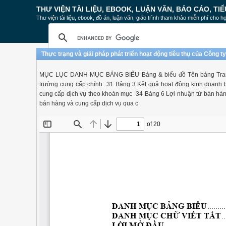
THƯ VIỆN TÀI LIỆU, EBOOK, LUẬN VĂN, BÁO CÁO, TIỂ
Thư viện tài liệu, ebook, đồ án, luận văn, giáo trình tham khảo miễn phí cho họ
Thực trạng và giải pháp phát triển hoạt động tiêu thụ của Công 
MỤC LỤC DANH MỤC BẢNG BIỂU Bảng & biểu đồ Tên bảng Trang B
trường cung cấp chính 31 Bảng 3 Kết quả hoạt động kinh doan
cung cấp dịch vụ theo khoản mục 34 Bảng 6 Lợi nhuận từ bán hà
bán hàng và cung cấp dịch vụ qua c