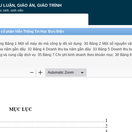
U LUẬN, GIÁO ÁN, GIÁO TRÌNH
c sinh, sinh viên
ty cổ phần Viễn Thông Tin Học Bưu Điện
ảng 1 Một số máy đo mà công ty đã sử dụng 30 Bảng 2 Một số nguyên vật l
h ba năm gần đây 32 Bảng 4 Doanh thu ba năm gần đây 33 Bảng 5 Doanh thu b
ng và cung cấp dịch vụ 35 Bảng 7 Chi phí kinh doanh theo khoản mục 36 Bảng 