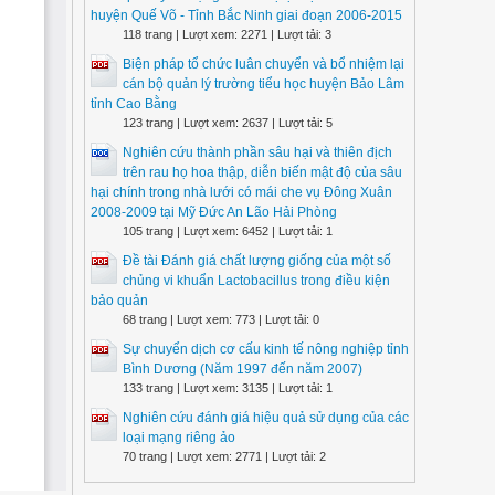
huyện Quế Võ - Tỉnh Bắc Ninh giai đoạn 2006-2015
118 trang | Lượt xem: 2271 | Lượt tải: 3
Biện pháp tổ chức luân chuyển và bổ nhiệm lại
cán bộ quản lý trường tiểu học huyện Bảo Lâm
tỉnh Cao Bằng
123 trang | Lượt xem: 2637 | Lượt tải: 5
Nghiên cứu thành phần sâu hại và thiên địch
trên rau họ hoa thập, diễn biến mật độ của sâu
hại chính trong nhà lưới có mái che vụ Đông Xuân
2008-2009 tại Mỹ Đức An Lão Hải Phòng
105 trang | Lượt xem: 6452 | Lượt tải: 1
Đề tài Đánh giá chất lượng giống của một số
chủng vi khuẩn Lactobacillus trong điều kiện
bảo quản
68 trang | Lượt xem: 773 | Lượt tải: 0
Sự chuyển dịch cơ cấu kinh tế nông nghiệp tỉnh
Bình Dương (Năm 1997 đến năm 2007)
133 trang | Lượt xem: 3135 | Lượt tải: 1
Nghiên cứu đánh giá hiệu quả sử dụng của các
loại mạng riêng ảo
70 trang | Lượt xem: 2771 | Lượt tải: 2