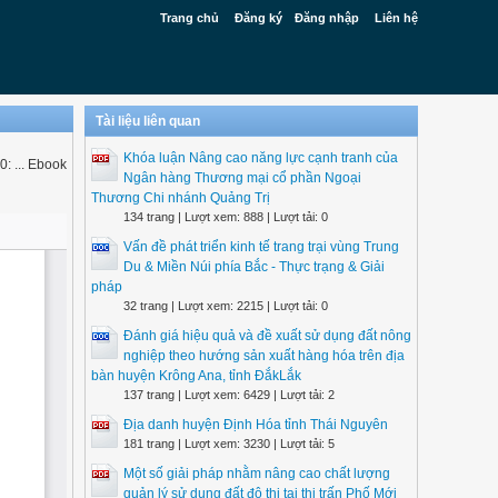
Trang chủ
Đăng ký
Đăng nhập
Liên hệ
Tài liệu liên quan
Khóa luận Nâng cao năng lực cạnh tranh của
: ... Ebook
Ngân hàng Thương mại cổ phần Ngoại
Thương Chi nhánh Quảng Trị
134 trang | Lượt xem: 888 | Lượt tải: 0
Vấn đề phát triển kinh tế trang trại vùng Trung
Du & Miền Núi phía Bắc - Thực trạng & Giải
pháp
32 trang | Lượt xem: 2215 | Lượt tải: 0
Đánh giá hiệu quả và đề xuất sử dụng đất nông
nghiệp theo hướng sản xuất hàng hóa trên địa
bàn huyện Krông Ana, tỉnh ĐắkLắk
137 trang | Lượt xem: 6429 | Lượt tải: 2
Địa danh huyện Định Hóa tỉnh Thái Nguyên
181 trang | Lượt xem: 3230 | Lượt tải: 5
Một số giải pháp nhằm nâng cao chất lượng
quản lý sử dụng đất đô thị tại thị trấn Phố Mới