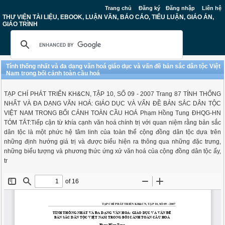
Trang chủ
Đăng ký
Đăng nhập
Liên hệ
THƯ VIỆN TÀI LIỆU, EBOOK, LUẬN VĂN, BÁO CÁO, TIỂU LUẬN, GIÁO ÁN,
GIÁO TRÌNH
Tính thống nhất và đa dạng văn hoá giáo dục và vấn đề bản sắc dân tộc Việt
Nam trong bối cảnh toàn cầu hoá
TẠP CHÍ PHÁT TRIỂN KH&CN, TẬP 10, SỐ 09 - 2007 Trang 87 TÍNH THỐNG
NHẤT VÀ ĐA DẠNG VĂN HOÁ: GIÁO DỤC VÀ VẤN ĐỀ BẢN SẮC DÂN TỘC
VIỆT NAM TRONG BỐI CẢNH TOÀN CẦU HOÁ Phạm Hồng Tung ĐHQG-HN
TÓM TẮT:Tiếp cận từ khía cạnh văn hoá chính trị với quan niệm rằng bản sắc
dân tộc là một phức hệ tâm linh của toàn thể cộng đồng dân tộc dựa trên
những định hướng giá trị và được biểu hiện ra thông qua những đặc trưng,
những biểu tượng và phương thức ứng xử văn hoá của cộng đồng dân tộc ấy,
tr