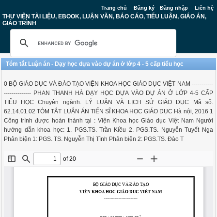
Trang chủ
Đăng ký
Đăng nhập
Liên hệ
THƯ VIỆN TÀI LIỆU, EBOOK, LUẬN VĂN, BÁO CÁO, TIỂU LUẬN, GIÁO ÁN,
GIÁO TRÌNH
Tóm tắt Luận án - Dạy học dựa vào dự án ở lớp 4 - 5 cấp tiểu học
0 BỘ GIÁO DỤC VÀ ĐÀO TẠO VIỆN KHOA HỌC GIÁO DỤC VIỆT NAM -----------
-------------- PHAN THANH HÀ DẠY HỌC DỰA VÀO DỰ ÁN Ở LỚP 4-5 CẤP
TIỂU HỌC Chuyên ngành: LÝ LUẬN VÀ LỊCH SỬ GIÁO DỤC Mã số:
62.14.01.02 TÓM TẮT LUẬN ÁN TIẾN SĨ KHOA HỌC GIÁO DỤC Hà nội, 2016 1
Công trình được hoàn thành tại : Viện Khoa học Giáo dục Việt Nam Người
hướng dẫn khoa học: 1. PGS.TS. Trần Kiều 2. PGS.TS. Nguyễn Tuyết Nga
Phản biện 1: PGS. TS. Nguyễn Thị Tình Phản biện 2: PGS.TS. Đào T