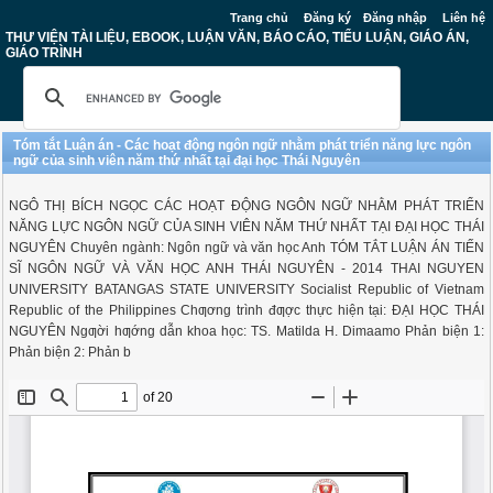
Trang chủ
Đăng ký
Đăng nhập
Liên hệ
THƯ VIỆN TÀI LIỆU, EBOOK, LUẬN VĂN, BÁO CÁO, TIỂU LUẬN, GIÁO ÁN,
GIÁO TRÌNH
Tóm tắt Luận án - Các hoạt động ngôn ngữ nhằm phát triển năng lực ngôn
ngữ của sinh viên năm thứ nhất tại đại học Thái Nguyên
NGÔ THỊ BÍCH NGỌC CÁC HOẠT ĐỘNG NGÔN NGỮ NHẰM PHÁT TRIỂN
NĂNG LỰC NGÔN NGỮ CỦA SINH VIÊN NĂM THỨ NHẤT TẠI ĐẠI HỌC THÁI
NGUYÊN Chuyên ngành: Ngôn ngữ và văn học Anh TÓM TẮT LUẬN ÁN TIẾN
SĨ NGÔN NGỮ VÀ VĂN HỌC ANH THÁI NGUYÊN - 2014 THAI NGUYEN
UNIVERSITY BATANGAS STATE UNIVERSITY Socialist Republic of Vietnam
Republic of the Philippines Chƣơng trình đƣợc thực hiện tại: ĐẠI HỌC THÁI
NGUYÊN Ngƣời hƣớng dẫn khoa học: TS. Matilda H. Dimaamo Phản biện 1:
Phản biện 2: Phản b