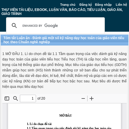
Trang chủ
Đăng ký
Đăng nhập
Liên hệ
THƯ VIỆN TÀI LIỆU, EBOOK, LUẬN VĂN, BÁO CÁO, TIỂU LUẬN, GIÁO ÁN,
GIÁO TRÌNH
Tóm tắt Luận án - Đánh giá một số kỹ năng dạy học toán của giáo viên tiểu
học theo Chuẩn nghề nghiệp
1 MỞ ĐẦU 1. Lí do chọn đề tài 1.1 Tầm quan trọng của việc đánh giá kỹ năng
dạy học toán của giáo viên tiểu học Tiểu học (TH) là cấp học nền tảng, quan
trọng của hệ thống giáo dục phổ thông. Mục tiêu của giáo dục tiểu học (GDTH)
nhằm giúp học sinh (HS) hình thành những cơ sở ban đầu cho sự phát triển
đúng đắn, lâu dài về đạo đức, trí tuệ, thể chất, thẩm mỹ và giúp các em có được
các kỹ năng (KN) cơ bản để tiếp tục học bậc học sau. Mục tiêu đó được thể
hiện qua mục tiêu dạy học