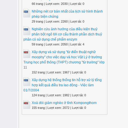
66 trang | Lượt xem: 2030 | Lượt tải: 0
Những nét cơ bản nhất của lịch sử hình thành
phép biện chứng
29 trang | Lượt xem: 2260 | Lượt tải: 0
Nghiên cứu ảnh hưởng của điều kiện thuỷ
phân bột ngô tới cơ cấu thành phần dịch thuỷ
phân có sử dụng chế phẩm enzym
59 trang | Lượt xem: 2050 | Lượt tải: 4
Xây dựng và sử dụng "từ điển thuật nghữ
moophy" cho việc dạy và học Vật Lý ở trường
Trung học phổ thông (THPT) chương "từ trường" lớp
11
152 trang | Lượt xem: 1967 | Lượt tải: 0
Xây dựng hệ thống thống tin hỗ trợ xử lý tổng
hợp kết quả điều tra lao động - Việc làm
01/7/2004
124 trang | Lượt xem: 1982 | Lượt tải: 0
Xoá đói giảm nghèo ở tỉnh Kompongthom
155 trang | Lượt xem: 2072 | Lượt tải: 0