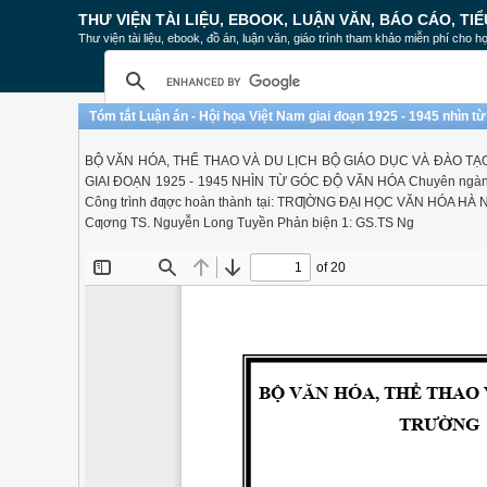
THƯ VIỆN TÀI LIỆU, EBOOK, LUẬN VĂN, BÁO CÁO, TIỂ
Thư viện tài liệu, ebook, đồ án, luận văn, giáo trình tham khảo miễn phí cho họ
Tóm tắt Luận án - Hội họa Việt Nam giai đoạn 1925 - 1945 nhìn t
BỘ VĂN HÓA, THỂ THAO VÀ DU LỊCH BỘ GIÁO DỤC VÀ ĐÀO TẠ
GIAI ĐOẠN 1925 - 1945 NHÌN TỪ GÓC ĐỘ VĂN HÓA Chuyên ngàn
Công trình đƣợc hoàn thành tại: TRƢỜNG ĐẠI HỌC VĂN HÓA HÀ 
Cƣơng TS. Nguyễn Long Tuyền Phản biện 1: GS.TS Ng