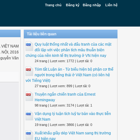
Trang chủ
Đăng ký
Đăng nhập
Liên hệ
Tài liệu liên quan
Quy luật thống nhất và đấu tranh của các mặt
 VIỆT NAM
đối lập với việc phân tích mâu thuẫn biện
 NỘI, 2016
chứng của nền kinh tế thị trường ở VN hiện nay
Nguyễn Văn
24 trang | Lượt xem: 1772 | Lượt tải: 0
Tóm tắt Luận án - Từ biểu hiện bộ phận cơ thể
người trong tiếng thái ở Việt Nam (có liên hệ
với Tiếng Việt)
27 trang | Lượt xem: 899 | Lượt tải: 0
Truyện ngắn chiến tranh của Ernest
Hemingway
98 trang | Lượt xem: 3174 | Lượt tải: 1
Vận dụng lý luận tích luỹ tư bản vào thực tiễn
Việt Nam
19 trang | Lượt xem: 3866 | Lượt tải: 0
Xuất khẩu giầy dép Việt Nam sang thị trường
EU hiện nay