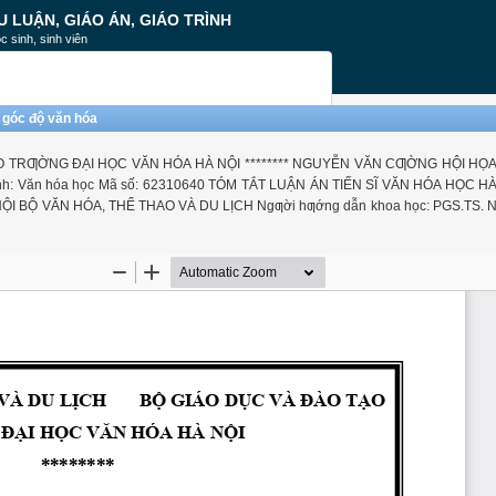
U LUẬN, GIÁO ÁN, GIÁO TRÌNH
c sinh, sinh viên
ừ góc độ văn hóa
O TRƢỜNG ĐẠI HỌC VĂN HÓA HÀ NỘI ******** NGUYỄN VĂN CƢỜNG HỘI HỌA
h: Văn hóa học Mã số: 62310640 TÓM TẮT LUẬN ÁN TIẾN SĨ VĂN HÓA HỌC HÀ
NỘI BỘ VĂN HÓA, THỂ THAO VÀ DU LỊCH Ngƣời hƣớng dẫn khoa học: PGS.TS. 