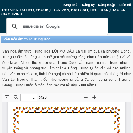
Trang chủ
Đăng ký
Đăng nhập
Liên hệ
THƯ VIỆN TÀI LIỆU, EBOOK, LUẬN VĂN, BÁO CÁO, TIỂU LUẬN, GIÁO ÁN,
GIÁO TRÌNH
Văn hóa ẩm thực Trung Hoa
Văn hóa ẩm thực Trung Hoa LỜI MỞ ĐẦU Là trái tim của cả phương Đông,
Trung Quốc nổi tiếng khắp thế giới với những công trình kiến trúc kì diệu và vẻ
đẹp kì ảo. Nhiều thế kỉ trôi qua, Trung Quốc vẫn nâng niu trân trọng những
truyền thống và phong tục đậm chất Á Đông. Trung Quốc vẫn đề cao những
nền văn minh cổ xưa, tình hữu nghị và sở hữu nhiều kì quan của thế giới như
Vạn Lý Trường Thành, đền thờ tướng sĩ bằng đá bên dòng sông Trường
Giang. Trung Quốc là một đất nước với bề dày 5000 năm lị