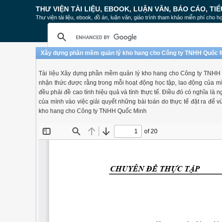
THƯ VIỆN TÀI LIỆU, EBOOK, LUẬN VĂN, BÁO CÁO, TIỂ
Thư viện tài liệu, ebook, đồ án, luận văn, giáo trình tham khảo miễn phí cho họ
Xây dựng phần mềm quản lý kho hang cho Công ty TNHH Quốc 
Tài liệu Xây dựng phần mềm quản lý kho hang cho Công ty TNHH
nhận thức được rằng trong mỗi hoạt động học tập, lao động của mì
đều phải đề cao tính hiệu quả và tính thực tế. Điều đó có nghĩa 
của mình vào việc giải quyết những bài toán do thực tế đặt ra để
kho hang cho Công ty TNHH Quốc Minh