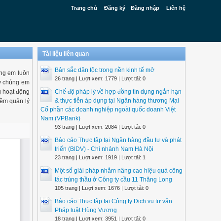
Trang chủ
Đăng ký
Đăng nhập
Liên hệ
Tài liệu liên quan
Bản sắc dân tộc trong nền kinh tế mở
ng em luôn
26 trang | Lượt xem: 1779 | Lượt tải: 0
ày chúng em
g hoạt động
Chế độ pháp lý về hợp đồng tín dụng ngắn hạn
& thực tiễn áp dụng tại Ngân hàng thương Mại
mềm quản lý
Cổ phần các doanh nghiệp ngoài quốc doanh Việt
Nam (VPBank)
93 trang | Lượt xem: 2084 | Lượt tải: 0
Báo cáo Thực tập tại Ngân hàng đầu tư và phát
triển (BIDV) - Chi nhánh Nam Hà Nội
23 trang | Lượt xem: 1919 | Lượt tải: 1
Một số giải pháp nhằm nâng cao hiệu quả công
tác trúng thầu ở Công ty cầu 11 Thăng Long
105 trang | Lượt xem: 1676 | Lượt tải: 0
Báo cáo Thực tập tại Công ty Dịch vụ tư vấn
Pháp luật Hùng Vương
18 trang | Lượt xem: 3951 | Lượt tải: 0