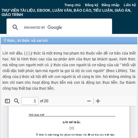
Trang chủ
Đăng ký
Đăng nhập
Liên hệ
THƯ VIỆN TÀI LIỆU, EBOOK, LUẬN VĂN, BÁO CÁO, TIỂU LUẬN, GIÁO ÁN,
GIÁO TRÌNH
Ý thức, tri thức và vai trò
Lời mở đầu. [ [ [ ý thức là một trong hai phạm trù thuộc vấn đề cơ bản của triết
học. Nó là hình thức cao của sự phản ánh của thực tại khách quan, hình thức
mà riêng con người mới có. ý thức của con người là cơ năng của cái “ khối vật
chất đặc biệt phức tạm mà người ta gọi là bộ óc con người” (theo LêNin). Tác
động của ý thức xã hội đối với con người là vô cùng to lớn. Nó không những là
kim chỉ nam cho hoạt động thực tiễn mà con là động lực thực tiễn. Sự thành
công hay thất bại của thực tiễn,