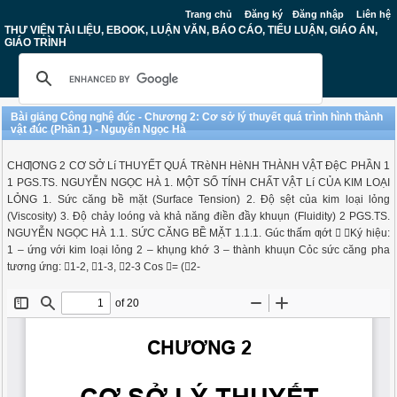
Trang chủ
Đăng ký
Đăng nhập
Liên hệ
THƯ VIỆN TÀI LIỆU, EBOOK, LUẬN VĂN, BÁO CÁO, TIỂU LUẬN, GIÁO ÁN,
GIÁO TRÌNH
Bài giảng Công nghệ đúc - Chương 2: Cơ sở lý thuyết quá trình hình thành
vật đúc (Phần 1) - Nguyễn Ngọc Hà
CHƢƠNG 2 CƠ SỞ Lí THUYẾT QUÁ TRèNH HèNH THÀNH VẬT ĐệC PHẦN 1
1 PGS.TS. NGUYỄN NGỌC HÀ 1. MỘT SỐ TÍNH CHẤT VẬT Lí CỦA KIM LOẠI
LỎNG 1. Sức căng bề mặt (Surface Tension) 2. Độ sệt của kim loại lỏng
(Viscosity) 3. Độ chảy loóng và khả năng điền đầy khuụn (Fluidity) 2 PGS.TS.
NGUYỄN NGỌC HÀ 1.1. SỨC CĂNG BỀ MẶT 1.1.1. Gúc thấm ƣớt  Ký hiệu:
1 – ứng với kim loại lỏng 2 – khụng khớ 3 – thành khuụn Cỏc sức căng pha
tương ứng: 1-2, 1-3, 2-3 Cos = (2-