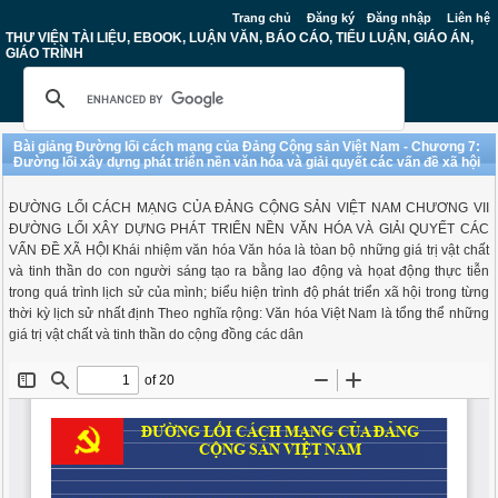
Trang chủ
Đăng ký
Đăng nhập
Liên hệ
THƯ VIỆN TÀI LIỆU, EBOOK, LUẬN VĂN, BÁO CÁO, TIỂU LUẬN, GIÁO ÁN,
GIÁO TRÌNH
Bài giảng Đường lối cách mạng của Đảng Cộng sản Việt Nam - Chương 7:
Đường lối xây dựng phát triển nền văn hóa và giải quyết các vấn đề xã hội
ĐƯỜNG LỐI CÁCH MẠNG CỦA ĐẢNG CỘNG SẢN VIỆT NAM CHƯƠNG VII
ĐƯỜNG LỐI XÂY DỰNG PHÁT TRIỂN NỀN VĂN HÓA VÀ GIẢI QUYẾT CÁC
VẤN ĐỀ XÃ HỘI Khái nhiệm văn hóa Văn hóa là tòan bộ những giá trị vật chất
và tinh thần do con người sáng tạo ra bằng lao động và họat động thực tiễn
trong quá trình lịch sử của mình; biểu hiện trình độ phát triển xã hội trong từng
thời kỳ lịch sử nhất định Theo nghĩa rộng: Văn hóa Việt Nam là tổng thể những
giá trị vật chất và tinh thần do cộng đồng các dân