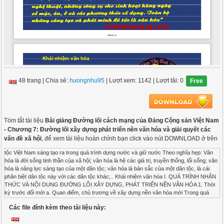
48 trang
|
Chia sẻ:
huongnhu95
| Lượt xem: 1142
| Lượt tải: 0
Free
Tóm tắt tài liệu
Bài giảng Đường lối cách mạng của Đảng Cộng sản Việt Nam
- Chương 7: Đường lối xây dựng phát triển nền văn hóa và giải quyết các
vấn đề xã hội
, để xem tài liệu hoàn chỉnh bạn click vào nút DOWNLOAD ở trên
tộc Việt Nam sáng tạo ra trong quá trình dựng nước và giữ nước Theo nghĩa hẹp: Văn hóa là đời sống tinh thần của xã hội; văn hóa là hệ các giá trị, truyền thống, lối sống; văn hóa là năng lực sáng tạo của một dân tộc; văn hóa là bản sắc của một dân tộc, là cái phân biệt dân tộc này với các dân tộc khác;.. Khái nhiệm văn hóa I. QUÁ TRÌNH NHẬN THỨC VÀ NỘI DUNG ĐƯỜNG LỐI XÂY DỰNG, PHÁT TRIỂN NỀN VĂN HÓA 1. Thời kỳ trước đổi mới a. Quan điểm, chủ trương về xây dựng nền văn hóa mới Trong quá trình vận động cách mạng giành chính quyền, năm 1943 Ban thường vụ Trung ương Đảng họp tại Võng La (Đông Anh, Phúc Yên) đã thông qua bản Đề cương văn hoá Việt Nam do đồng chí Trường Chinh trực tiếp dự thảo - Đề cương văn hoá Việt Nam xác định văn hoá là một trong ba mặt trận: kinh tế, chính trị, văn hoá của cách mạng Việt Nam - Bản đề cương đề ra 3 nguyên tắc của nền văn hoá mới là Dân tộc - Khoa học - Đại chúng - Bản đề cương khẳng định văn hoá mới Việt Nam có tính chất dân tộc về hình thức và tính dân chủ về nội dung - Bản đề cương đã xác định khái niệm văn hoá bao gồm cả tư tưởng, học thuật và nghệ thuật, những vấn đề cơ bản của đời sống tinh thần xã hội I. QUÁ TRÌNH NHẬN THỨC VÀ NỘI DUNG ĐƯỜNG LỐI XÂY DỰNG, PHÁT TRIỂN NỀN VĂN HÓA 1. Thời kỳ trước đổi mới a. Quan điểm, chủ trương về xây dựng nền văn hóa mới Ngày 3/9/1945, trong phiên họp đầu tiên của Hội Đồng chính phủ, chủ tịch Hồ Chí Minh đã nêu lên 6 nhiệm vụ cấp bách của Nhà nước Việt Nam dân chủ cộng hoà, trong đó có 2 nhiệm vụ cấp bách thuộc về văn hoá -Cùng với diệt giặc đói phải diệt giặc dốt -Phải giáo dục lại tinh thần nhân dân Phong trào bình dân học vụ Cần, kiệm, liêm, chính I. QUÁ TRÌNH NHẬN THỨC VÀ NỘI DUNG ĐƯỜNG LỐI XÂY DỰNG, PHÁT TRIỂN NỀN VĂN HÓA 1. Thời kỳ trước đổi mới a. Quan điểm, chủ trương về xây dựng nền văn hóa mới Đường lối văn hoá kháng chiến dần hình thành trong: -Chỉ thị "Kháng chiến kiến quốc" ra ngày 25/11/1945, -Bức thư về "Nhiệm vụ văn hoá Việt Nam trong công cuộc cứu nước và xây dựng nước hiện nay" ngày 16/11/1946 -Báo cáo "Chủ nghĩa Mác và văn hoá Việt Nam" tháng 7/1948 -Xác định mối quan hệ giữa văn hoá và cách mạng giải phóng dân tộc, cổ động văn hoá cứu quốc -Xây dựng nền văn hoá dân chủ mới Việt Nam có tính chất dân tộc, khoa học, đại chúng mà khẩu hiệu thiết thực lúc này là Dân tộc, Dân chủ -Tích cực bài trừ nạn mù chữ, mở đại học, trung học, cải cách việc học theo tinh thần mới, bài trừ cách dạy học nhồi sọ -Giáo dục lại nhân dân, cổ động thực hành đời sống mới -Phát triển cái hay trong văn hoá dân tộc, đồng thời bài trừ cái xấu xa hủ bại, ngăn ngừa sức thâm nhập của văn hoá thực dân, phản động, học cái hay, cái tốt của văn hoá thế giới -Hình thành đội ngũ trí thức mới đóng góp tích cực cho công cuộc kháng chiến kiến quốc và cho cách mạng Việt Nam I. QUÁ TRÌNH NHẬN THỨC VÀ NỘI DUNG ĐƯỜNG LỐI XÂY DỰNG, PHÁT TRIỂN NỀN VĂN HÓA 1. Thời kỳ trước đổi mới a. Quan điểm, chủ trương về xây dựng nền văn hóa mới Trong văn kiện Đại hội III của Đảng (9/1960) nêu rõ: trong tiến trình xây dựng chủ nghĩa xã hội, Đảng xác định văn hoá - tư tưởng là một cuộc cách mạng, tiến hành đồng thời gắn bó chặt chẽ với cách mạng quan hệ sản xuất và cách mạng khoa học kỹ thuật Đại hội đại biểu toàn quốc lần thứ IV của Đảng (12/1976) xác định "Xây dựng con người mới, xây dựng nền văn hoá mới, tuyên truyền giáo dục chủ nghĩa Mác - Lênin và đường lối chính sách của Đảng thấu suốt trong cán bộ, đảng viên và quần chúng, tiến hành đấu tranh chống tư tưởng văn hoá phản động của chủ nghĩa thực dân và của giai cấp bóc lột Đại hội đại biểu toàn quốc lần thứ V của Đảng (3/1982) chỉ rõ nền văn hoá mới là nền văn hoá có nội dung xã hội chủ nghĩa và tính dân tộc, có tính Đảng và tính nhân dân sâu sắc, thấm nhuần chủ nghĩa yêu nước và chủ nghĩa quốc tế vô sản. Đại hội V cũng trình bày rất đầy đủ về khái niệm "Con người mới xã hội chủ nghĩa" và đưa ra phương châm "Nhà nước và nhân dân cùng làm văn hoá" I. QUÁ TRÌNH NHẬN THỨC VÀ NỘI DUNG ĐƯỜNG LỐI XÂY DỰNG, PHÁT TRIỂN NỀN VĂN HÓA 1. Thời kỳ trước đổi mới b. Đánh giá thực hiện đường lối Kết quả và ý nghĩa -Khơi dậy được những giá trị truyền thống tốt đẹp của văn hoá dân tộc, kết hợp với những giá trị tiến bộ, phù hợp của nhân loại và thời đại, tạo nên sức mạnh vật chất và tinh thần đáp ứng yêu cầu đấu tranh bảo vệ nền độc lập dân tộc -Định hình cơ bản những giá trị văn hoá mới của dân tộc gắn với sự nghiệp đấu tranh giải phóng dân tộc và bước đầu xây dựng chủ nghĩa xã hội -Góp phần tích cực vào việc xoá bỏ những tàn dư của nền văn hoá thực dân cùng với những hủ tục lạc hậu -Góp phần xây dựng đội ngũ trí thức hoạt động trên các lĩnh vực văn hoá, nghệ thuật, không ngừng nâng cao về trình độ, chất lượng sáng tác -Trình độ văn hoá chung của xã hội đã được nâng lên một mức đáng kể. Lối sống mới đã trở thành phổ biến, con người sống có nghĩa, có tình, có tấm lòng hậu phương vì tiền tuyến, có tinh thần xả thân vì tổ quốc I. QUÁ TRÌNH NHẬN THỨC VÀ NỘI DUNG ĐƯỜNG LỐI XÂY DỰNG, PHÁT TRIỂN NỀN VĂN HÓA 1. Thời kỳ trước đổi mới b. Đánh giá thực hiện đường lối Hạn chế, nguyên nhân Hạn chế Công tác tư tưởng văn hoá thiếu sắc bén, thiếu tính chiến đấu Việc xây dựng thể chế văn hoá còn chậm, sự suy thoái về đạo đức lối sống có chiều hướng phát triển Đời sống văn hoá nghệ thuật còn nhiều bất cập Một số công trình văn hoá vật thể và phi vật thể truyền thống có giá trị không được quan tâm bảo tồn, lưu giữ, thậm chí bị phá huỷ, mai một I. QUÁ TRÌNH NHẬN THỨC VÀ NỘI DUNG ĐƯỜNG LỐI XÂY DỰNG, PHÁT TRIỂN NỀN VĂN HÓA 1. Thời kỳ trước đổi mới b. Đánh giá thực hiện đường lối Hạn chế, nguyên nhân Nguyên nhân Bị chi phối bởi tư duy chính trị "nắm vững chuyên chính vô sản" mà thực chất là nhấn mạnh đấu tranh giai cấp, đấu tranh "ai thắng ai" giữa hai con đường, đấu tranh 2 phe, đấu tranh ý thức hệ Mục tiêu, nội dung cuộc cách mạng tư tưởng văn hoá giai đoạn này cũng bị quy định bởi cuộc cách mạng quan hệ sản xuất mà tư tưởng chỉ đạo là triệt để xoá bỏ tư hữu, xoá bỏ bóc lột càng nhanh càng tốt Chiến tranh cùng với cơ chế quản lý kế hoạch hoá tập trung, quan liêu, bao cấp và tâm lý bình quân chủ nghĩa đã làm giảm động lực phát triển văn hoá, giáo dục; kìm hãm năng lực tự do sáng tạo I. QUÁ TRÌNH NHẬN THỨC VÀ NỘI DUNG ĐƯỜNG LỐI XÂY DỰNG, PHÁT TRIỂN NỀN VĂN HÓA 2. Trong thời kỳ đổi mới a. Quá trình đổi mới tư duy về xây dựng và phát triển nền văn hoá -Cương lĩnh khẳng định tiếp tục tiến hành cách mạng xã hội chủ nghĩa trên lĩnh vực tư tưởng và văn hoá, làm cho thế giới quan Mác - Lênin và tư tưởng Hồ Chí Minh giữ vị trí chủ đạo trong đời sống tinh thần xã hội. Đại hội VI đánh giá "không hình thái tư tưởng nào có thể thay thế được văn học và nghệ thuật trong việc xây dựng tình cảm lành mạnh, tác động sâu sắc vào việc đổi mới nếp nghĩ, nếp sống của con người" -Cương lĩnh chủ trương xây dựng nền văn hoá mới, tạo ra đời sống tinh thần cao đẹp, phong phú, đa dạng, có nội dung nhân đạo, dân chủ, tiến bộ Đề cao vai trò của văn hoá trong đổi mới tư duy, thống nhất về tư tưởng, dứt bỏ cơ chế cũ đã không còn phù hợp, thiết lập cơ chế mới; khẳng định đồng thời với xây dựng kinh tế, phải coi trọng các vấn đề văn hoá, tạo ra môi trường văn hoá thích hợp cho sự phát triển Cương lĩnh năm 1991 lần đầu tiên đưa ra quan niệm nền văn hoá Việt Nam có đặc trưng tiên tiến, đậm đà bản sắc dân tộc -Cương lĩnh xác định giáo dục và đào tạo, khoa học và công nghệ là quốc sách hàng đầu I. QUÁ TRÌNH NHẬN THỨC VÀ NỘI DUNG ĐƯỜNG LỐI XÂY DỰNG, PHÁT TRIỂN NỀN VĂN HÓA 2. Trong thời kỳ đổi mới a. Quá trình đổi mới tư duy về xây dựng và phát triển nền văn hoá -Đến HNTƯ 9 khoá IX (1/2004) xác định thêm "phát triển văn hoá đồng bộ với phát triển kinh tế" Đại hội VII đến đại hội X và nhiều Nghị quyết Trung ương tiếp theo đã xác định văn hoá vừa là mục tiêu, vừa là động lực của sự phát triển. Trong đó: -NQTƯ 5 khoá VIII (7/1998) nêu ra 5 quan điểm cơ bản chỉ đạo, 10 nhiệm vụ cụ thể và 4 giải pháp lớn để xây dựng và phát triển nền văn hoá trong thời kỳ mới -Đại hội VII và Đại hội VIII khẳng định: khoa học và giáo dục đóng vai trò then chốt trong toàn bộ sự nghiệp xây dựng chủ nghĩa xã hội và bảo vệ tổ quốc, là một động lực đưa đất nước thoát ra khỏi nghèo nàn, lạc hậu, vươn lên trình độ tiên tiến của thế giới. -HNTƯ 10 khoá IX (7/2004) đặt vấn đề đảm bảo sự gắn kết giữa nhiệm vụ phát triển kinh tế là trung tâm; xây dựng chỉnh đốn Đảng là then chốt với nhiệm vụ không ngừng nâng cao văn hoá - nền tảng - tinh thần xã hội I. QUÁ TRÌNH NHẬN THỨC VÀ NỘI DUNG ĐƯỜNG LỐI XÂY DỰNG, PHÁT TRIỂN NỀN VĂN HÓA 2. Trong thời kỳ đổi mới b. Quan điểm chỉ đạo và chủ trương về xây dựng và phát triển nền văn hoá Các giá trị nói trên tạo thành nền tảng tinh thần của xã hội vì nó được thấm nhuần trong mỗi con người và trong cả cộng đồng dân tộc. Nó được truyền lại, tiếp nối và phát huy qua các thế hệ người Việt Nam Một là, văn hoá là nền tảng tinh thần xã hội, vừa là mục tiêu vừa là động lực thúc đẩy sự phát triển kinh tế - xã hội. Văn hoá phản ánh và thể hiện một cách tổng quát, sống động mọi mặt của cuộc sống diễn ra trong quá khứ cũng như đang diễn ra trong hiện tại; qua hàng bao thế kỷ nó cấu thành nên một hệ thống các giá trị, truyền thống và lối sống mà trên đó từng dân tộc tự khẳng định bản sắc riêng của mình -Văn hoá là nền tảng tinh thần của xã hội Vì vậy, chúng ta chủ trương làm cho văn hoá thấm sâu vào mọi lĩnh vực của đời sống xã hội để các giá trị văn hoá trở thành nền tảng tinh thần vững bền của xã hội, trở thành động lực phát triển kinh tế xã hội I. QUÁ TRÌNH NHẬN THỨC VÀ NỘI DUNG ĐƯỜNG LỐI XÂY DỰNG, PHÁT TRIỂN NỀN VĂN HÓA 2. Trong thời kỳ đổi mới b. Quan điểm chỉ đạo và chủ trương về xây dựng và phát triển nền văn hoá Trong nền kinh tế thị trường, một mặt văn hoá dựa vào tiêu chuẩn cái đúng, cái tốt, cái đẹp, để hướng dẫn và thúc đẩy người lao động không ngừng phát huy sáng kiến, cải tiến kỹ thuật, nâng cao tay nghề, sản xuất ra hàng hoá với
Các file đính kèm theo tài liệu này: