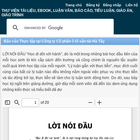
Trang chủ
Đăng ký
Đăng nhập
Liên hệ
THƯ VIỆN TÀI LIỆU, EBOOK, LUẬN VĂN, BÁO CÁO, TIỂU LUẬN, GIÁO ÁN,
GIÁO TRÌNH
Báo cáo Thực tập tại Công ty Cổ phần ô tô vận tải Hà Tây
LỜI NÓI ĐẦU “Học đi đôi với hành”, đó là một trong những bài học đầu tiên của
mỗi học sinh từ khi cắp sách đến trường và cũng chính là nguyên tắc xuyên
suốt quá trình học tập của mỗi người. “Lý luận gắn với thực tiễn”, mục đích cuối
cùng của bất cứ lý luận nào đều không nằm ngoài việc phục vụ cho thực tiễn
và tác động trở lại, thực tiễn sẽ làm cho lý luận sinh động hơn. Do đó, sau bảy
học kỳ ngồi trên giảng đường, giờ đây mỗi sinh viên đã đến lúc đem ứng dụng
những kiến thức và hiểu biết đã đư