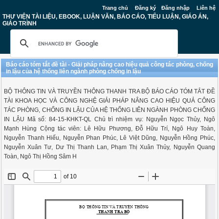
Trang chủ
Đăng ký
Đăng nhập
Liên hệ
THƯ VIỆN TÀI LIỆU, EBOOK, LUẬN VĂN, BÁO CÁO, TIỂU LUẬN, GIÁO ÁN,
GIÁO TRÌNH
Báo cáo tóm tắt đề tài - Giải pháp nâng cao hiệu quả công tác phòng, chống
in lậu của hệ thống liên ngành phòng chống in lậu
BỘ THÔNG TIN VÀ TRUYỀN THÔNG THANH TRA BỘ BÁO CÁO TÓM TẮT ĐỀ
TÀI KHOA HỌC VÀ CÔNG NGHỆ GIẢI PHÁP NÂNG CAO HIỆU QUẢ CÔNG
TÁC PHÒNG, CHỐNG IN LẬU CỦA HỆ THỐNG LIÊN NGÀNH PHÒNG CHỐNG
IN LẬU Mã số: 84-15-KHKT-QL Chủ trì nhiệm vụ: Nguyễn Ngọc Thủy, Ngô
Mạnh Hùng Cộng tác viên: Lê Hữu Phương, Đỗ Hữu Trí, Ngô Huy Toàn,
Nguyễn Thanh Hiếu, Nguyễn Phan Phúc, Lê Việt Dũng, Nguyễn Hồng Phúc,
Nguyễn Xuân Tư, Dư Thị Thanh Lan, Phạm Thị Xuân Thủy, Nguyễn Quang
Toàn, Ngô Thị Hồng Sâm H