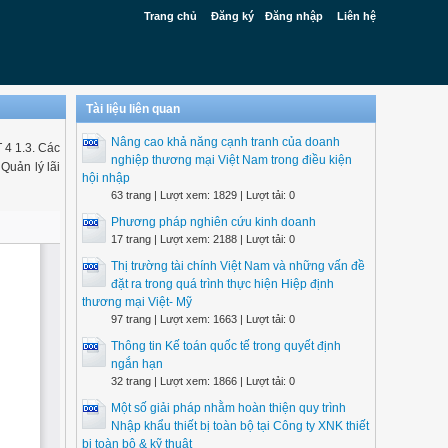
Trang chủ
Đăng ký
Đăng nhập
Liên hệ
Tài liệu liên quan
Nâng cao khả năng cạnh tranh của doanh
T 4 1.3. Các
nghiệp thương mại Việt Nam trong điều kiện
Quản lý lãi
hội nhập
63 trang | Lượt xem: 1829 | Lượt tải: 0
Phương pháp nghiên cứu kinh doanh
17 trang | Lượt xem: 2188 | Lượt tải: 0
Thị trường tài chính Việt Nam và những vấn đề
đặt ra trong quá trình thực hiện Hiệp định
thương mại Việt- Mỹ
97 trang | Lượt xem: 1663 | Lượt tải: 0
Thông tin Kế toán quốc tế trong quyết định
ngắn hạn
32 trang | Lượt xem: 1866 | Lượt tải: 0
Một số giải pháp nhằm hoàn thiện quy trình
Nhập khẩu thiết bị toàn bộ tại Công ty XNK thiết
bị toàn bộ & kỹ thuật