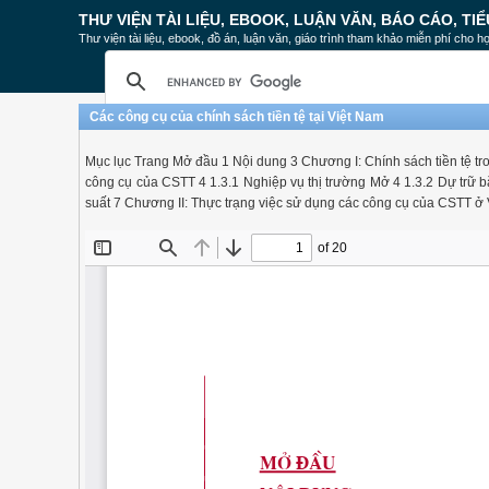
THƯ VIỆN TÀI LIỆU, EBOOK, LUẬN VĂN, BÁO CÁO, TIỂ
Thư viện tài liệu, ebook, đồ án, luận văn, giáo trình tham khảo miễn phí cho họ
Các công cụ của chính sách tiền tệ tại Việt Nam
Mục lục Trang Mở đầu 1 Nội dung 3 Chương I: Chính sách tiền tệ tron
công cụ của CSTT 4 1.3.1 Nghiệp vụ thị trường Mở 4 1.3.2 Dự trữ bắt
suất 7 Chương II: Thực trạng việc sử dụng các công cụ của CSTT ở V