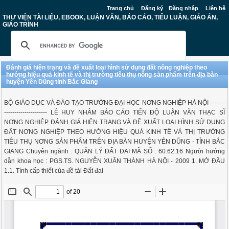
Trang chủ
Đăng ký
Đăng nhập
Liên hệ
THƯ VIỆN TÀI LIỆU, EBOOK, LUẬN VĂN, BÁO CÁO, TIỂU LUẬN, GIÁO ÁN,
GIÁO TRÌNH
Đánh giá hiện trạng và đề xuất loại hình sử dụng đất nông nghiệp theo
hướng hiệu quả kinh tế và thị trường tiêu thụ nông sản phẩm trên địa bàn
huyện Yên Dũng tỉnh Bắc Giang
BỘ GIÁO DỤC VÀ ĐÀO TẠO TRƯỜNG ĐẠI HỌC NƠNG NGHIỆP HÀ NỘI -------
--------------------- LÊ HUY NHÂM BÁO CÁO TIẾN ĐỘ LUẬN VĂN THẠC SĨ
NƠNG NGHIỆP ĐÁNH GIÁ HIỆN TRẠNG VÀ ĐỀ XUẤT LOẠI HÌNH SỬ DỤNG
ĐẤT NƠNG NGHIỆP THEO HƯỚNG HIỆU QUẢ KINH TẾ VÀ THỊ TRƯỜNG
TIÊU THỤ NƠNG SẢN PHẨM TRÊN ĐỊA BÀN HUYỆN YÊN DŨNG - TỈNH BẮC
GIANG Chuyên ngành : QUẢN LÝ ĐẤT ĐAI MÃ SỐ : 60.62.16 Người hướng
dẫn khoa học : PGS.TS. NGUYỄN XUÂN THÀNH HÀ NỘI - 2009 1. MỞ ĐẦU
1.1. Tính cấp thiết của đề tài Đất đai